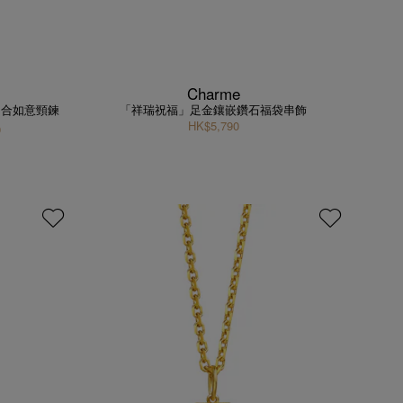
Charme
四合如意頸鍊
「祥瑞祝福」足金鑲嵌鑽石福袋串飾
HK$5,790
0