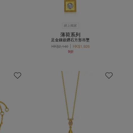
網上獨家
薄荷系列
足金鑲嵌鑽石方形吊墜
HK$2,140
HK$1,926
9折