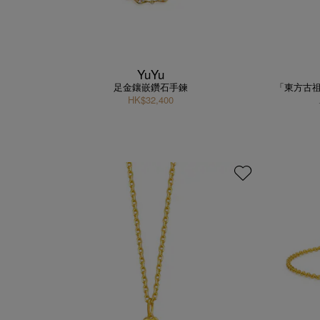
YuYu
足金鑲嵌鑽石手鍊
「東方古祖
HK$32,400