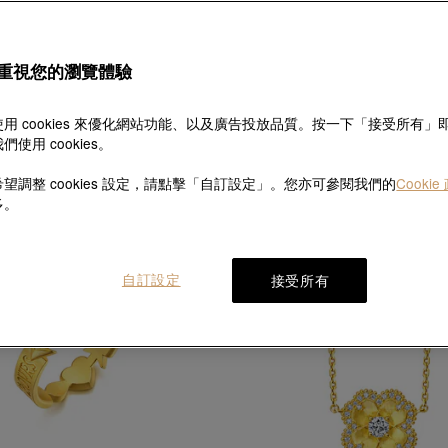
新品
新品
重視您的瀏覽體驗
Sanrio characters
Charme
ello Kitty」足金鑲嵌鑽石手鍊
「浪漫奇緣」足金鑲嵌鑽石網
HK$10,800
HK$5,790
用 cookies 來優化網站功能、以及廣告投放品質。按一下「接受所有」
們使用 cookies。
望調整 cookies 設定，請點擊「自訂設定」。您亦可參閱我們的
Cookie
多。
自訂設定
接受所有