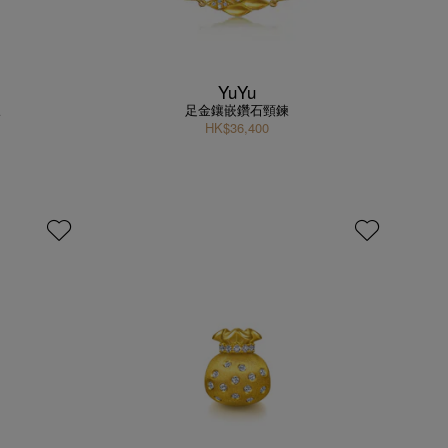
YuYu
鍊
足金鑲嵌鑽石頸鍊
HK$36,400