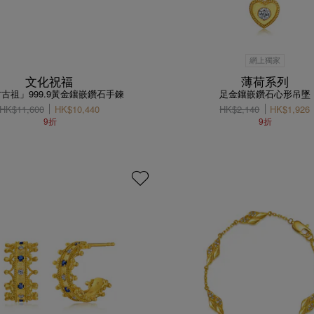
網上獨家
文化祝福
薄荷系列
古祖」999.9黃金鑲嵌鑽石手鍊
足金鑲嵌鑽石心形吊墜
HK$11,600
HK$10,440
HK$2,140
HK$1,926
9折
9折