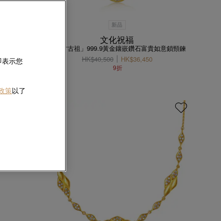
新品
文化祝福
球串飾
「東方古祖」999.9黃金鑲嵌鑽石富貴如意鎖頸鍊
HK$40,500
HK$36,450
即表示您
9折
 政策
以了