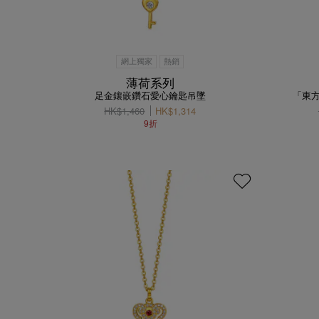
網上獨家
熱銷
薄荷系列
足金鑲嵌鑽石愛心鑰匙吊墜
「東方
HK$1,460
HK$1,314
9折