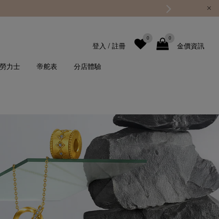
0
0
登入
/
註冊
金價資訊
勞力士
帝舵表
分店體驗