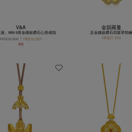
V&A
金韻羅曼
漫」999.9黃金鑲嵌鑽石心形戒指
足金鑲嵌鑽石四葉草頸
HK$37,500
HK$18,800
HK$16,920
9折