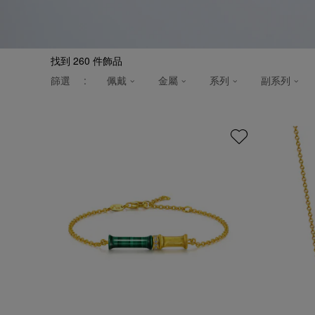
找到
260
件飾品
篩選
:
佩戴
金屬
系列
副系列