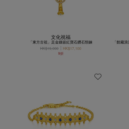
文化祝福
「東方古祖」足金鑲嵌紅寶石鑽石頸鍊
「館藏浪
HK$19,000
HK$17,100
9折