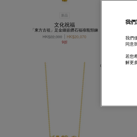
新品
我們
文化祝福
「東方古祖」足金鑲嵌鑽石福祿瓶頸鍊
「H
HK$22,300
HK$20,070
我們使
9折
同意我
若您希
解更