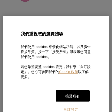
Charme
我們重視您的瀏覽體驗
「祥瑞祝福系列」足金兔串飾
款號 # 93687C-24GG-00
HK$1,350
我們使用 cookies 來優化網站功能、以及廣告
投放品質。按一下「接受所有」即表示您同意
(巳含美國關稅及稅項
)
我們使用 cookies。
若您希望調整 cookies 設定，請點擊「自訂設
定」。您亦可參閱我們的
Cookie 政策
以了解
#串飾
#足金串飾
更多。
於
7
個工作天內送貨至
接受所有
免費7天無理由退換貨
精美禮盒包裝
自訂設定