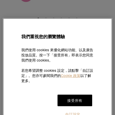
Charme
我們重視您的瀏覽體驗
「浪漫奇緣」足金蝴蝶串飾
款號 # 91835C-24GG-00
HK$2,680
HK$1,876
我們使用 cookies 來優化網站功能、以及廣告
(巳含美國關稅及稅項
)
投放品質。按一下「接受所有」即表示您同意
我們使用 cookies。
7折
若您希望調整 cookies 設定，請點擊「自訂設
定」。您亦可參閱我們的
Cookie 政策
以了解
#串飾
#足金串飾
更多。
於
7
個工作天內送貨至
接受所有
免費7天無理由退換貨
精美禮盒包裝
自訂設定