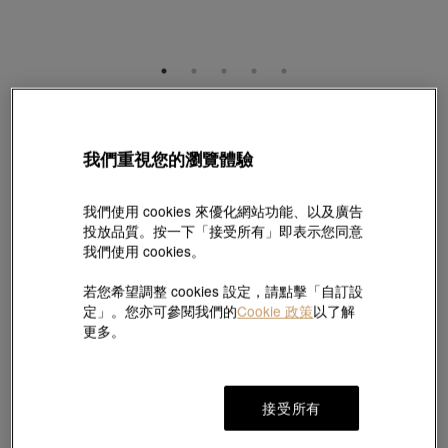
鑽之頌
「永恆之頌」18K白色黃金鑽石耳環
我們重視您的瀏覽體驗
款號 # 71401E-18KW-DD
HK$15,500
我們使用 cookies 來優化網站功能、以及廣告
(巳含美國關稅及稅項
)
投放品質。按一下「接受所有」即表示您同意
總克拉重量:
我們使用 cookies。
0.36 克拉
若您希望調整 cookies 設定，請點擊「自訂設
定」。您亦可參閱我們的
Cookie 政策
以了解
更多。
加入購物袋
接受所有
#耳環
#18K黃金鑽石耳環