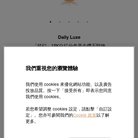
Daily Luxe
「炫幻」18K白紅分色黃金鑽石頸鍊
款號 # 93431N-18WR-DD
HK$8,800
HK$7,920
(巳含美國關稅及稅項
)
我們重視您的瀏覽體驗
9折
我們使用 cookies 來優化網站功能、以及廣告
投放品質。按一下「接受所有」即表示您同意
【Sunlit Elegance】購買2件或以上精選定價黃金飾品低至88折 ;
我們使用 cookies。
每2件串飾贈串飾手繩乙條 |
探索更多
若您希望調整 cookies 設定，請點擊「自訂設
長度:
定」。您亦可參閱我們的
Cookie 政策
以了解
47 厘米
找不到適合的尺寸?請點擊這裡!
更多。
尺碼指南