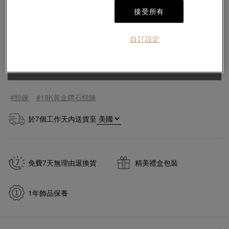
接受所有
自訂設定
數量
加入購物袋
#頸鍊
#18K黃金鑽石頸鍊
於
7
個工作天內送貨至
免費7天無理由退換貨
精美禮盒包裝
1年飾品保養