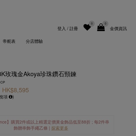
0
0
登入
/
註冊
金價資訊
帝舵表
分店體驗
18K玫瑰金Akoya珍珠鑽石頸鍊
-CP
HK$8,595
及稅項
)
Elegance】購買2件或以上精選定價黃金飾品低至88折 ; 每2件串
飾贈串飾手繩乙條 |
探索更多