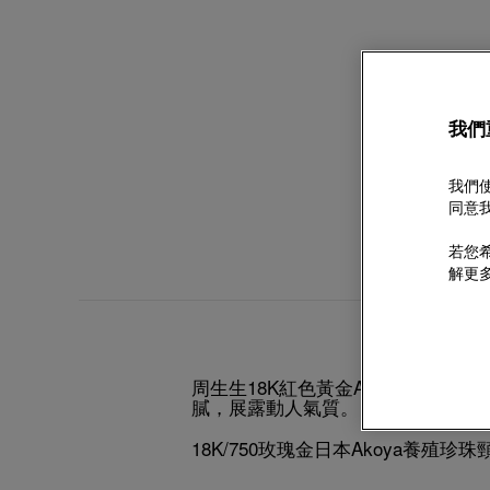
我們
我們使
同意我
若您希
解更
周生生18K紅色黃金Akoya珍珠
膩，展露動人氣質。
18K/750玫瑰金日本Akoya養殖珍珠