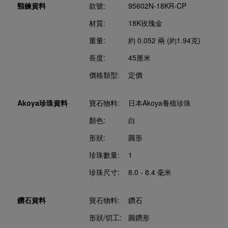
頸鍊資料
款號:
95602N-18KR-CP
材質:
18K玫瑰金
重量:
約 0.052 兩 (約1.94克)
長度:
45厘米
價格類型:
定價
Akoya珍珠資料
寶石物料:
日本Akoya養殖珍珠
顏色:
白
形狀:
圓形
珍珠數量:
1
珍珠尺寸:
8.0 - 8.4 毫米
鑽石資料
寶石物料:
鑽石
形狀/切工:
圓鑽形