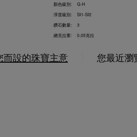
顏色級別:
G-H
淨度級別:
SI1-SI2
鑽石數量:
3
總克拉重:
0.05克拉
您而設的珠寶主意
您最近瀏