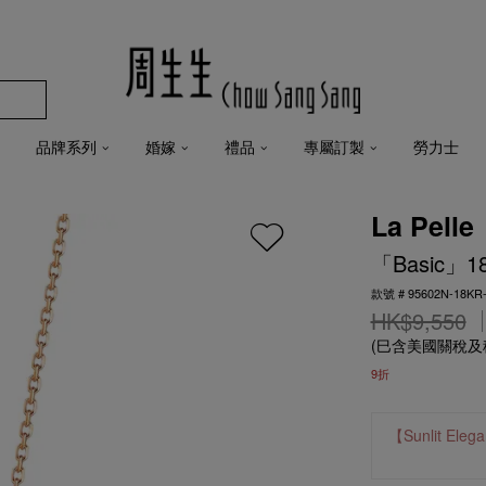
品牌系列
婚嫁
禮品
專屬訂製
勞力士
La Pelle
「Basic」
款號 # 95602N-18KR
HK$9,550
(巳含美國關稅
9折
【Sunlit 