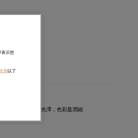
即表示您
 政策
以了
Akoya珍珠獨有的光澤，色彩盈潤細