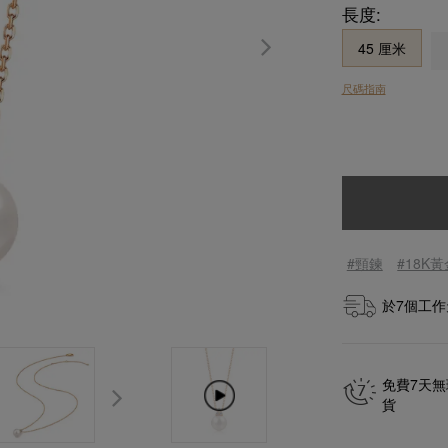
長度:
45 厘米
尺碼指南
#頸鍊
#18K
於
7
個工作
免費7天
貨