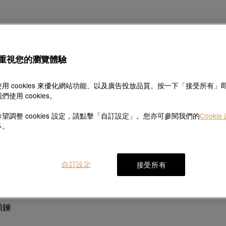
探索此系列故事
重視您的瀏覽體驗
用 cookies 來優化網站功能、以及廣告投放品質。按一下「接受所有」
們使用 cookies。
產品資料
配送及退換
望調整 cookies 設定，請點擊「自訂設定」。您亦可參閱我們的
Cookie
多。
產品描述
自訂設定
接受所有
鑽石頸鍊，採用經典的垂掛式設計，頂部精鑲美鑽相互呼應，映襯
頸鍊