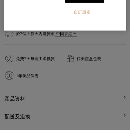
數量
自訂設定
#頸鍊
#18K黃金頸鍊
於
7
個工作天內送貨至
免費7天無理由退換貨
精美禮盒包裝
1年飾品保養
產品資料
配送及退換