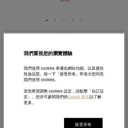
網上獨家
薄荷系列
18K玫瑰金頸鍊
我們重視您的瀏覽體驗
款號 # 92829N-18KR-00
HK$4,670
HK$3,502
(巳含美國關稅及稅項
)
我們使用 cookies 來優化網站功能、以及廣告
投放品質。按一下「接受所有」即表示您同意
75折
我們使用 cookies。
長度:
若您希望調整 cookies 設定，請點擊「自訂設
47 厘米
找不到適合的尺寸?請點擊這裡!
定」。您亦可參閱我們的
Cookie 政策
以了解
更多。
尺碼指南
接受所有