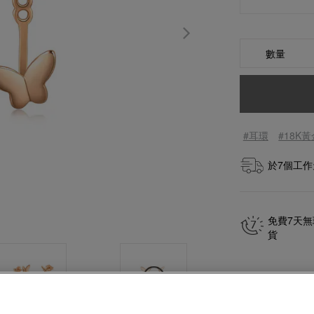
數量
#耳環
#18K
於
7
個工作
免費7天
貨