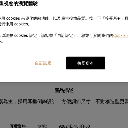
重視您的瀏覽體驗
用 cookies 來優化網站功能、以及廣告投放品質。按一下「接受所有」
們使用 cookies。
探索此系列故事
望調整 cookies 設定，請點擊「自訂設定」。您亦可參閱我們的
Cookie
多。
自訂設定
接受所有
產品資料
配送及退換
產品描述
元素為主，採用耳垂倒鉤設計，方便調節尺寸，不對稱造型更
耳環資料
款號:
92824E-18KR-00