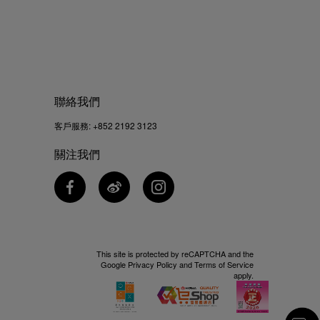
聯絡我們
客戶服務:
+852 2192 3123
關注我們
This site is protected by reCAPTCHA and the
Google
Privacy Policy
and
Terms of Service
apply.