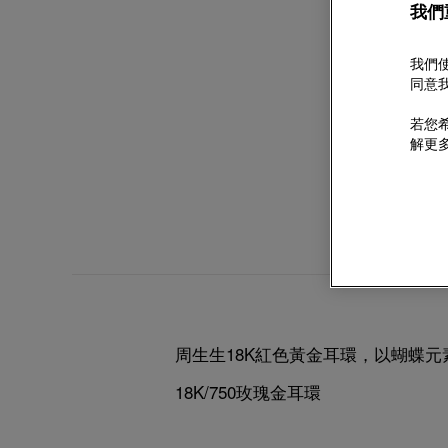
我們
我們使
同意我
若您希
解更
周生生18K紅色黃金耳環，以蝴蝶
18K/750玫瑰金耳環