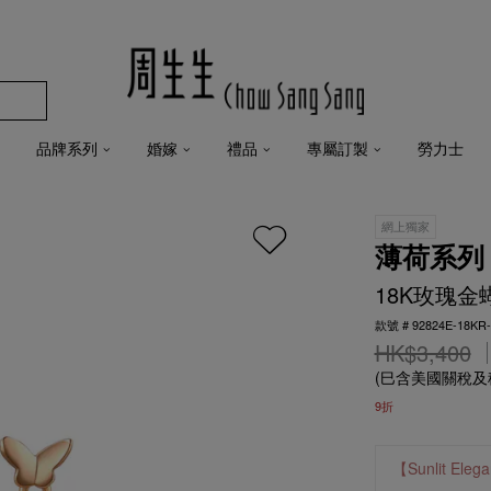
品牌系列
婚嫁
禮品
專屬訂製
勞力士
網上獨家
薄荷系列
18K玫瑰金
款號 # 92824E-18KR-
HK$3,400
(巳含美國關稅
9折
【Sunlit 