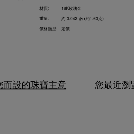
材質:
18K玫瑰金
重量:
約 0.043 兩 (約1.60克)
價格類型:
定價
您而設的珠寶主意
您最近瀏