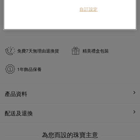
自訂設定
#頸鍊
#18K黃金藍寶石頸鍊
於
7
個工作天內送貨至
免費7天無理由退換貨
精美禮盒包裝
1年飾品保養
產品資料
配送及退換
為您而設的珠寶主意