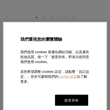
YuYu
18K白色黃金藍寶石手鍊
我們重視您的瀏覽體驗
款號 # 96364B-18KW-SA
HK$102,000
我們使用 cookies 來優化網站功能、以及廣告
(巳含美國關稅及稅項
)
投放品質。按一下「接受所有」即表示您同意
長度:
我們使用 cookies。
19 厘米
找不到適合的尺寸?請點擊這裡!
若您希望調整 cookies 設定，請點擊「自訂設
定」。您亦可參閱我們的
Cookie 政策
以了解
更多。
分店預留服務
接受所有
#手鍊
#18K黃金藍寶石手鍊