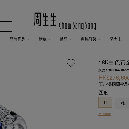
品牌系列
婚嫁
禮品
專屬訂製
勞力士
18K白色
款號 # 96688R-18KW
HK$276,60
(巳含美國關稅
圈度:
14
找不
尺碼指南