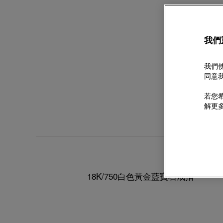
我們
我們使
同意我
若您希
解更
18K/750白色黃金藍寶石戒指