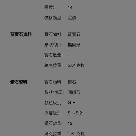
圈度:
14
價格類型:
定價
藍寶石資料
寶石物料:
藍寶石
形狀/切工:
橢圓形
寶石數量:
1
總克拉重:
5.01克拉
鑽石資料
寶石物料:
鑽石
形狀/切工:
圓鑽形
顏色級別:
G-H
淨度級別:
SI1-SI2
鑽石數量:
12
總克拉重:
1.61克拉