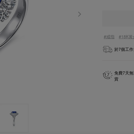
#戒指
#18K
於
7
個工作
免費7天
貨