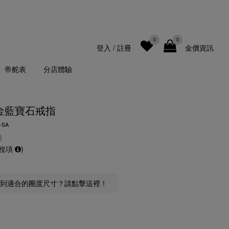
0
0
登入
/
註冊
金價資訊
帝舵表
分店體驗
黃金藍寶石戒指
-SA
0
及稅項
)
到適合的圈度尺寸？請點擊這裡！