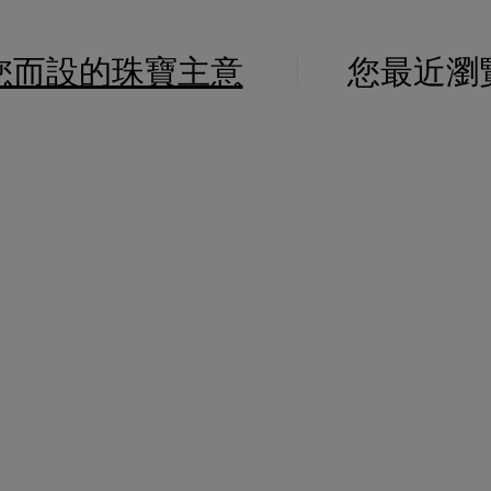
您而設的珠寶主意
您最近瀏