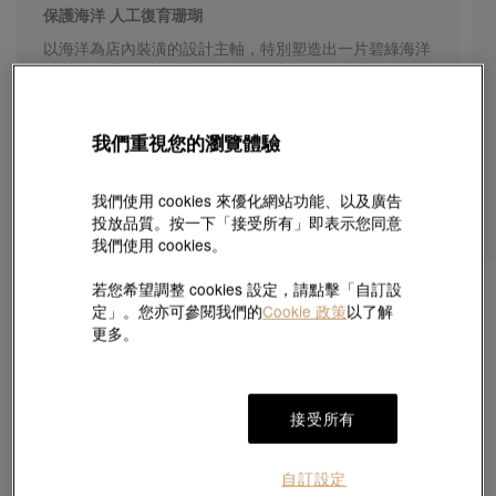
保護海洋 人工復育珊瑚
以海洋為店內裝潢的設計主軸，特別塑造出一片碧綠海洋
以襯托一系列璀璨珠寶為配合海洋主題。推出「Harbour
of Love」人工復育珊瑚計劃，目標於香港水域設置人工
珊瑚礁盤種植珊瑚幼苗，為珊瑚塑造更理想的生長環境，
以進行人工復育。
我們重視您的瀏覽體驗
預約
我們使用 cookies 來優化網站功能、以及廣告
投放品質。按一下「接受所有」即表示您同意
我們使用 cookies。
若您希望調整 cookies 設定，請點擊「自訂設
定」。您亦可參閱我們的
Cookie 政策
以了解
更多。
藝術與匠藝體驗
接受所有
V&A
自訂設定