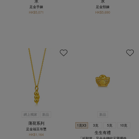
永
永
足金手鍊
足金頸鍊
HK$5,071
HK$5,690
網上獨家
新品
新品
薄荷系列
1克X3
3克
5克
10克
足金福豆吊墜
生生有禮
HK$1,164
「祈願篇」足金金錢紋元寶擺件