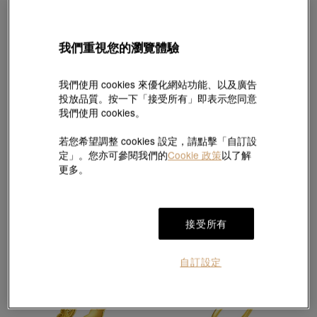
我們重視您的瀏覽體驗
我們使用 cookies 來優化網站功能、以及廣告
投放品質。按一下「接受所有」即表示您同意
我們使用 cookies。
新品
新品
永
永
若您希望調整 cookies 設定，請點擊「自訂設
足金耳環
足金頸鍊
定」。您亦可參閱我們的
Cookie 政策
以了解
HK$6,290
HK$5,550
HK$4,995
更多。
9折
接受所有
自訂設定