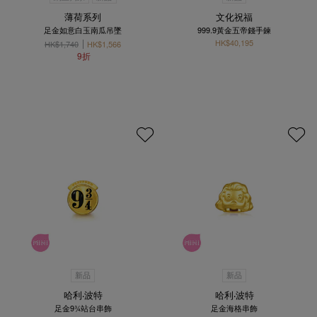
薄荷系列
文化祝福
足金如意白玉南瓜吊墜
999.9黃金五帝錢手鍊
HK$40,195
HK$1,740
HK$1,566
9折
新品
新品
哈利‧波特
哈利‧波特
足金9¾站台串飾
足金海格串飾