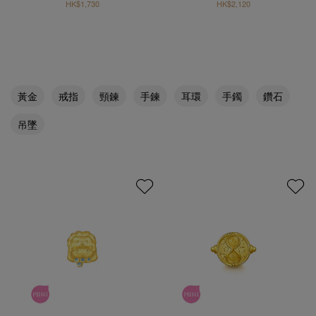
HK$1,730
HK$2,120
黃金
戒指
頸鍊
手鍊
耳環
手鐲
鑽石
吊墜