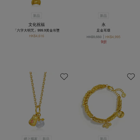
新品
新品
文化祝福
永
「六字大明咒」999.9黃金吊墜
足金耳環
HK$4,616
HK$5,550
HK$4,995
9折
網上獨家
新品
新品