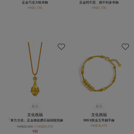
足金巧克力蛙串飾
足金阿不思．鄧不利多串飾
HK$1,730
HK$1,730
新品
新品
文化祝福
文化祝福
「東方古祖」足金鑲嵌鑽石福祿瓶頸鍊
999.9黃金五帝錢手鍊
HK$18,473
HK$22,300
HK$20,070
9折