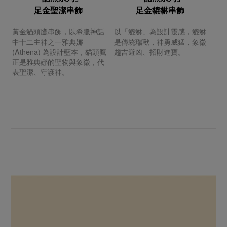
足金聖潔串飾
足金貔貅串飾
黃金貓頭鷹串飾，以希臘神話
以「貔貅」為設計靈感，貔貅
中十二主神之一雅典娜
是傳統瑞獸，神勇威猛，象徵
(Athena) 為設計藍本，貓頭鷹
趨吉避凶、招財進寶。
正是雅典娜的聖物與象徵，代
表聖潔、守護神。