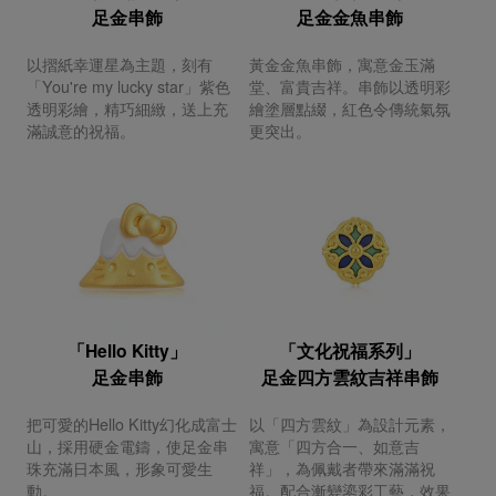
足金串飾
足金金魚串飾
以摺紙幸運星為主題，刻有
黃金金魚串飾，寓意金玉滿
「You're my lucky star」紫色
堂、富貴吉祥。串飾以透明彩
透明彩繪，精巧細緻，送上充
繪塗層點綴，紅色令傳統氣氛
滿誠意的祝福。
更突出。
「Hello Kitty」
「文化祝福系列」
足金串飾
足金四方雲紋吉祥串飾
把可愛的Hello Kitty幻化成富士
以「四方雲紋」為設計元素，
山，採用硬金電鑄，使足金串
寓意「四方合一、如意吉
珠充滿日本風，形象可愛生
祥」，為佩戴者帶來滿滿祝
動。
福。配合漸變鎏彩工藝，效果