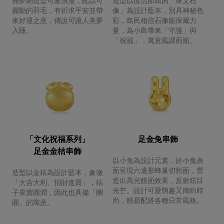
擺動的羽毛，有祈求平安並帶
像」為設計藍本，別具神秘色
來好運之意，傳說可讓人美夢
彩，島民相信石像能保藏力
入睡。
量，為小島帶來「守護」與
「祝福」，寓意風調雨順。
「文化祝福系列」
足金兔串飾
足金金桔串飾
以小兔為設計元素，於小兔表
面呈現六邊形蜂巢切割面，營
造型以金桔為設計藍本，象徵
造出高光鏡面效果，反射炫目
「大吉大利、招財進寶」，桔
光芒。設計可愛萌趣又簡約時
子果實圓潤，因此也具備「團
尚，輕易配搭各種日常風格。
圓」的寓意。