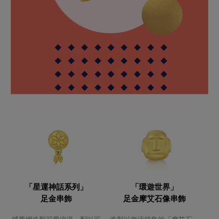
「星運神話系列」
「環遊世界」
足金串飾
足金摩艾石像串飾
捕夢網造型可愛浪漫，配以可
造型以復活節島的「摩艾石