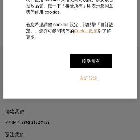
投放品質。按一下「接受所有」即表示您同意
我們使用 cookies。
若您希望調整 cookies 設定，請點擊「自訂設
定」。您亦可參閱我們的
Cookie 政策
以了解
更多。
接受所有
即時訂閱接收最新的優惠資訊
自訂設定
按 “訂閱”，即表示您已閱讀並同意我們的
私隱政策
及
Cookie政策
。我們將使用您的電郵向您
發送產品、服務及活動的直銷及推廣信息。
聯絡我們
客戶服務:
+852 2192 3123
關注我們