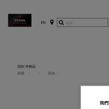
EN
搜索
找到
件飾品
篩選
:
其他
我們