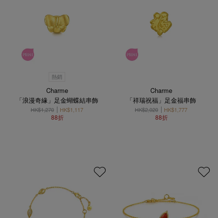
熱銷
Charme
Charme
「浪漫奇緣」足金蝴蝶結串飾
「祥瑞祝福」足金福串飾
HK$1,270
HK$1,117
HK$2,020
HK$1,777
88折
88折