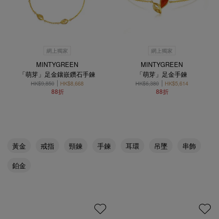
網上獨家
網上獨家
MINTYGREEN
MINTYGREEN
「萌芽」足金鑲嵌鑽石手鍊
「萌芽」足金手鍊
HK$9,850
HK$8,668
HK$6,380
HK$5,614
88折
88折
黃金
戒指
頸鍊
手鍊
耳環
吊墜
串飾
鉑金