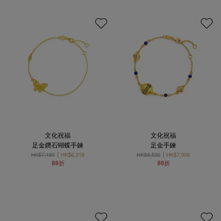
文化祝福
文化祝福
足金鑽石蝴蝶手鍊
足金手鍊
HK$7,180
HK$6,318
HK$8,530
HK$7,506
88折
88折