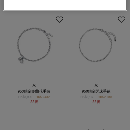
永
永
950鉑金鈴蘭花手鍊
950鉑金閃珠手鍊
HK$3,900
HK$3,432
HK$3,160
HK$2,780
88折
88折