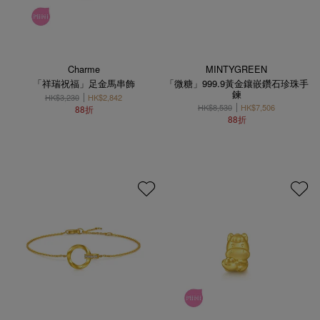
Charme
MINTYGREEN
「祥瑞祝福」足金馬串飾
「微糖」999.9黃金鑲嵌鑽石珍珠手
鍊
HK$3,230
HK$2,842
HK$8,530
HK$7,506
88折
88折