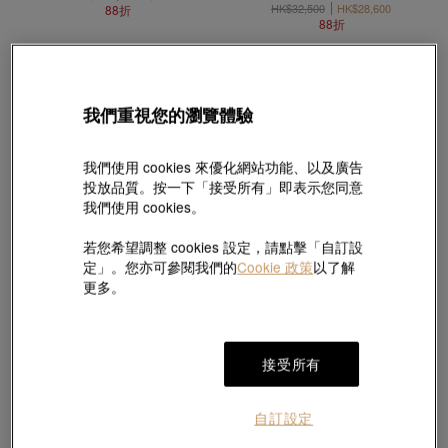
HK$32,500
HK$28,600
88折
88折
我們重視您的瀏覽體驗
我們使用 cookies 來優化網站功能、以及廣告
投放品質。按一下「接受所有」即表示您同意
我們使用 cookies。
若您希望調整 cookies 設定，請點擊「自訂設
定」。您亦可參閱我們的
Cookie 政策
以了解
更多。
永
永
接受所有
足金鑲嵌鑽石四葉草耳環
950鉑金蝴蝶手鍊
HK$5,550
HK$4,884
HK$3,640
HK$3,203
88折
88折
自訂設定