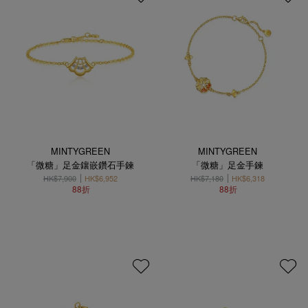
MINTYGREEN
MINTYGREEN
「微糖」足金鑲嵌鑽石手鍊
「微糖」足金手鍊
HK$7,900
HK$6,952
HK$7,180
HK$6,318
88折
88折