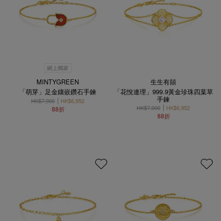
網上獨家
MINTYGREEN
生生有囍
「萌芽」足金鑲嵌鑽石手鍊
「花悅連理」999.9黃金珍珠四葉草
手鍊
HK$7,900
HK$6,952
HK$7,900
HK$6,952
88折
88折