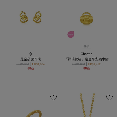
熱銷
永
Charme
足金葫蘆耳環
「祥瑞祝福」足金平安鎖串飾
HK$5,550
HK$4,884
HK$1,650
HK$1,452
88折
88折