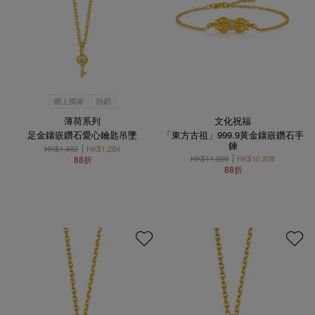
網上獨家
熱銷
薄荷系列
文化祝福
足金鑲嵌鑽石愛心鑰匙吊墜
「東方古祖」999.9黃金鑲嵌鑽石手
鍊
HK$1,460
HK$1,284
HK$11,600
HK$10,208
88折
88折