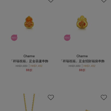
Charme
Charme
「祥瑞祝福」足金葫蘆串飾
「祥瑞祝福」足金招財福袋串飾
HK$1,650
HK$1,452
HK$1,650
HK$1,452
88折
88折