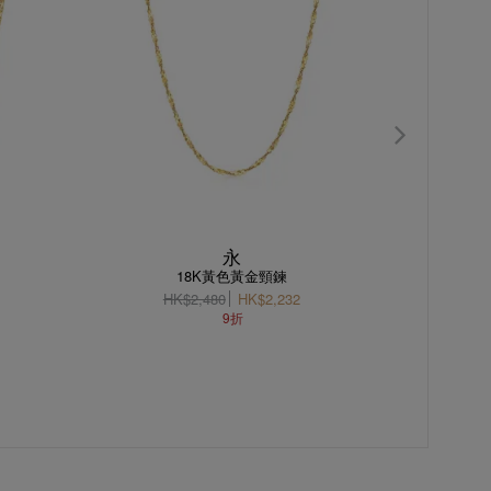
永
18K黃色黃金頸鍊
HK$2,480
HK$2,232
HK
9折