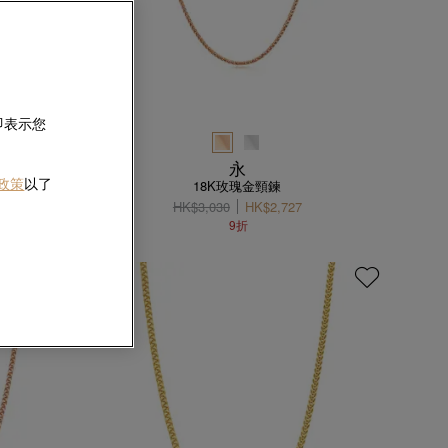
即表示您
永
 政策
以了
18K玫瑰金頸鍊
HK$3,030
HK$2,727
9折