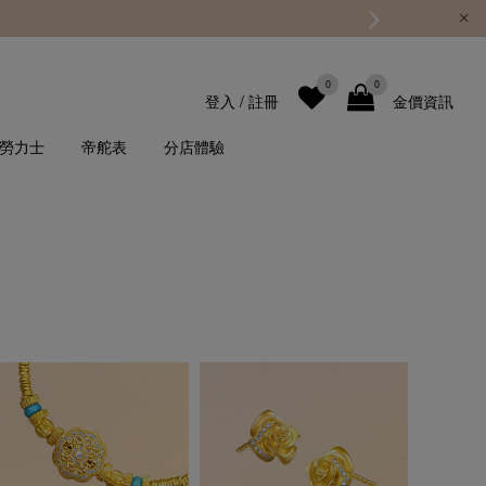
0
0
登入
/
註冊
金價資訊
勞力士
帝舵表
分店體驗