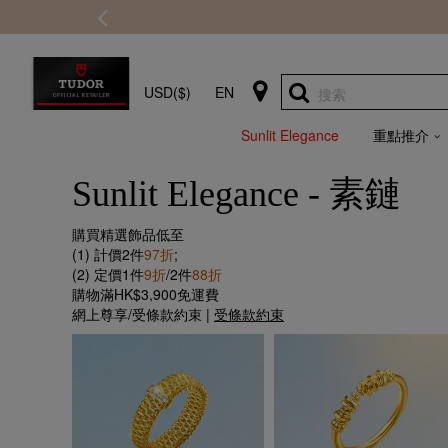
USD($)
EN
搜索
Sunlit Elegance
重點推介
Sunlit Elegance - 素鏈
購買精選飾品低至
(1) 計價2件
97折
;
(2) 定價1件
9折
/2件
88折
購物滿HK$3,900免運費
網上尊享/受條款約束 |
受條款約束