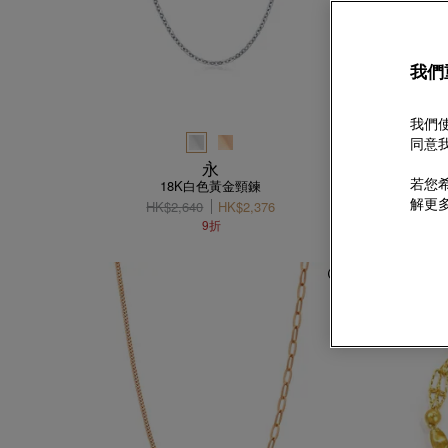
我們
我們使
同意我
永
若您希
18K白色黃金頸鍊
解更
HK$2,640
HK$2,376
9折