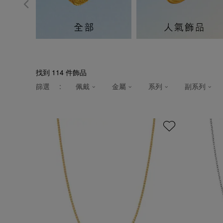
找到
114
件飾品
篩選
:
佩戴
金屬
系列
副系列