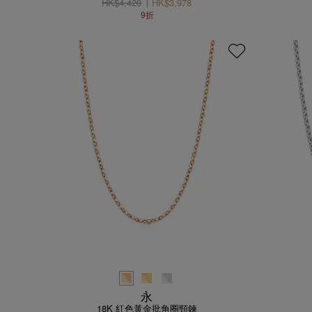
HK$4,420
HK$3,978
9折
永
18K 紅色黃金批角圈頸鍊