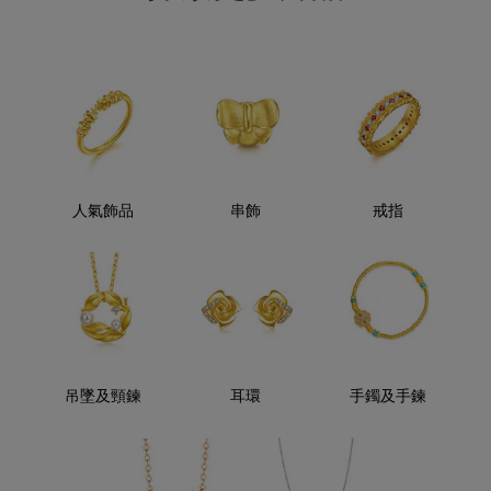
人氣飾品
串飾
戒指
吊墜及頸鍊
耳環
手鐲及手鍊