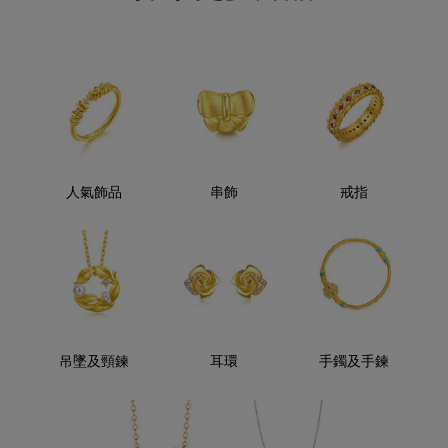
人氣飾品
串飾
戒指
吊墜及頸鍊
耳環
手鐲及手鍊