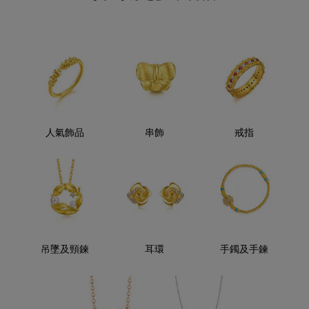
人氣飾品
串飾
戒指
吊墜及頸鍊
耳環
手鐲及手鍊