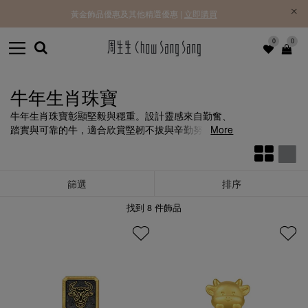
黃金飾品優惠及其他精選優惠 |
立即購買
0
0
牛年生肖珠寶
牛年生肖珠寶彰顯堅毅與穩重。設計靈感來自勤奮、
踏實與可靠的牛，適合欣賞堅韌不拔與辛勤努力的
More
人。
篩選
排序
找到
8
件飾品