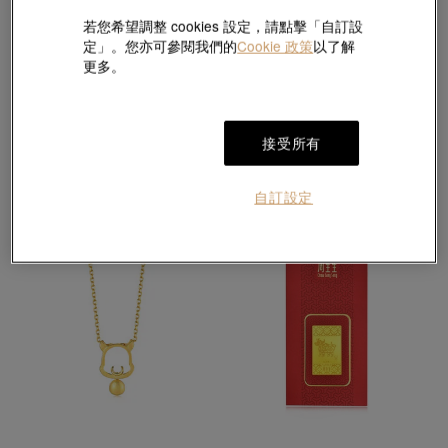
若您希望調整 cookies 設定，請點擊「自訂設
熱銷
定」。您亦可參閱我們的
Cookie 政策
以了解
生生有禮
Charme
更多。
「祈願篇」足金牛吊墜
「星運神話系列」足金牛串飾
HK$4,250
HK$2,280
HK$1,596
7折
接受所有
自訂設定