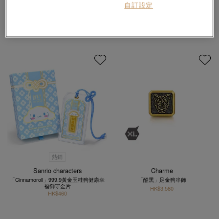
自訂設定
熱銷
Sanrio characters
Charme
「Cinnamoroll」999.9黃金玉桂狗健康幸
「酷黑」足金狗串飾
福御守金片
HK$3,580
HK$460