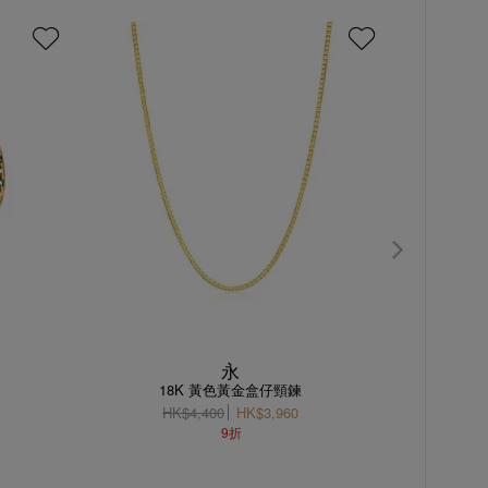
永
18K 黃色黃金盒仔頸鍊
HK$4,400
HK$3,960
H
9折