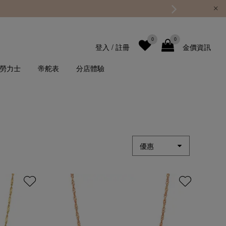
0
0
登入
/
註冊
金價資訊
勞力士
帝舵表
分店體驗