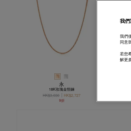
我們
我們使
同意我
若您希
解更
永
18K玫瑰金頸鍊
HK$3,030
HK$2,727
9折