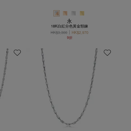
永
18K白紅分色黃金頸鍊
HK$3,300
HK$2,970
9折