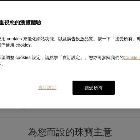
重視您的瀏覽體驗
用 cookies 來優化網站功能、以及廣告投放品質。按一下「接受所有」
們使用 cookies。
望調整 cookies 設定，請點擊「自訂設定」。您亦可參閱我們的
Cookie
多。
永
18K白色黃金頸鍊
自訂設定
接受所有
永
HK$3,120
HK$2,808
18K白色黃金頸鍊
9折
HK$3,030
HK$2,727
9折
為您而設的珠寶主意