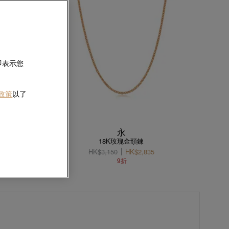
即表示您
 政策
以了
永
18K玫瑰金頸鍊
HK$3,150
HK$2,835
9折