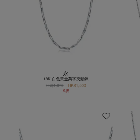
永
18K 白色黃金萬字夾頸鍊
HK$1,670
HK$1,503
9折