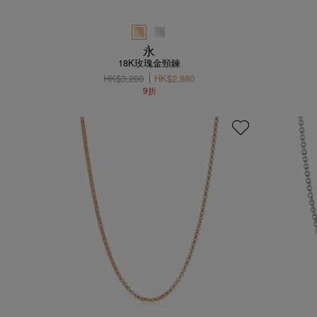
永
18K玫瑰金頸鍊
HK$3,200
HK$2,880
9折