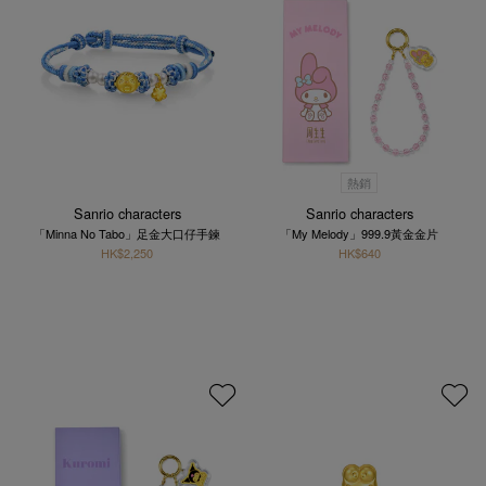
熱銷
Sanrio characters
Sanrio characters
「Minna No Tabo」足金大口仔手鍊
「My Melody」999.9黃金金片
HK$2,250
HK$640