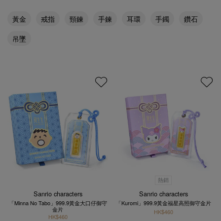
黃金
戒指
頸鍊
手鍊
耳環
手鐲
鑽石
吊墜
熱銷
Sanrio characters
Sanrio characters
「Minna No Tabo」999.9黃金大口仔御守
「Kuromi」999.9黃金福星高照御守金片
金片
HK$460
HK$460