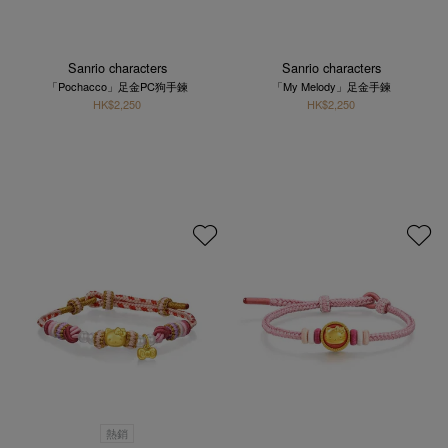
Sanrio characters
Sanrio characters
「Pochacco」足金PC狗手鍊
「My Melody」足金手鍊
HK$2,250
HK$2,250
熱銷