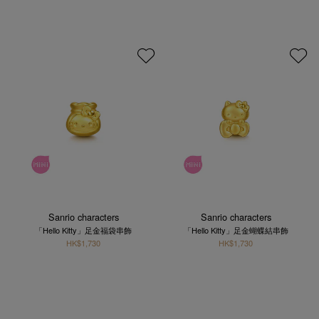
Sanrio characters
Sanrio characters
「Hello Kitty」足金福袋串飾
「Hello Kitty」足金蝴蝶結串飾
HK$1,730
HK$1,730