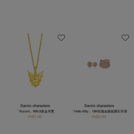
Sanrio characters
Sanrio characters
「Kuromi」999.9黃金吊墜
「Hello Kitty」18K玫瑰金鑲嵌鑽石耳環
HK$7,180
HK$6,760