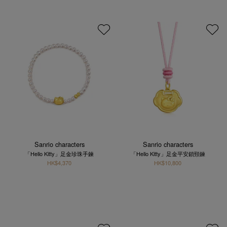
Sanrio characters
Sanrio characters
「Hello Kitty」足金珍珠手鍊
「Hello Kitty」足金平安鎖頸鍊
HK$4,370
HK$10,800