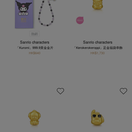
熱銷
Sanrio characters
Sanrio characters
「Kuromi」999.9黃金金片
「Kerokerokeroppi」足金福袋串飾
HK$640
HK$1,730