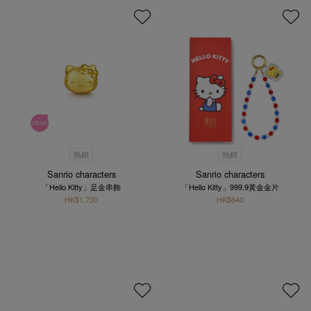
熱銷
熱銷
Sanrio characters
Sanrio characters
「Hello Kitty」足金串飾
「Hello Kitty」999.9黃金金片
HK$1,730
HK$640