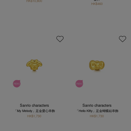
HK$10,800
HK$460
Sanrio characters
Sanrio characters
「My Melody」足金愛心串飾
「Hello Kitty」足金蝴蝶結串飾
HK$1,730
HK$1,730