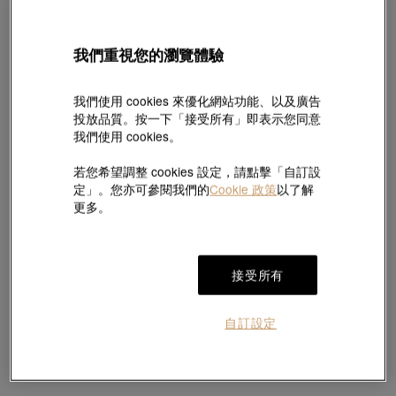
我們重視您的瀏覽體驗
生生有禮
生生有禮
「祈願篇」足金四合如意擺件(5克)
「珍藏篇」999.9黃金元寶擺件
HK$6,283
HK$10,558
我們使用 cookies 來優化網站功能、以及廣告
投放品質。按一下「接受所有」即表示您同意
我們使用 cookies。
若您希望調整 cookies 設定，請點擊「自訂設
定」。您亦可參閱我們的
Cookie 政策
以了解
更多。
接受所有
自訂設定