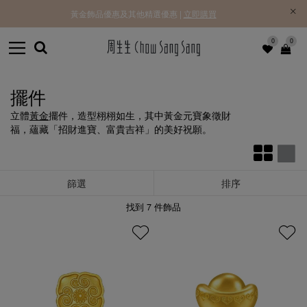
黃金飾品優惠及其他精選優惠 |
立即購買
0
0
擺件
立體
黃金
擺件，造型栩栩如生，其中黃金元寶象徵財
福，蘊藏「招財進寶、富貴吉祥」的美好祝願。
篩選
排序
找到
7
件飾品