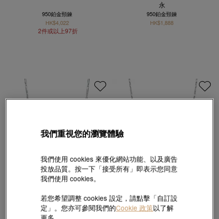
永
950鉑金頸鍊
950鉑金頸鍊
HK$4,022
HK$1,888
2件或以上97折
我們重視您的瀏覽體驗
我們使用 cookies 來優化網站功能、以及廣告
投放品質。按一下「接受所有」即表示您同意
我們使用 cookies。
若您希望調整 cookies 設定，請點擊「自訂設
950鉑金頸鍊
950鉑金頸鍊
定」。您亦可參閱我們的
Cookie 政策
以了解
HK$3,209
HK$3,707
更多。