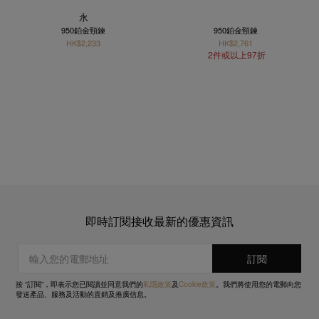
永
950鉑金頸鍊
950鉑金頸鍊
HK$2,233
HK$2,761
2件或以上97折
即時訂閱接收最新的優惠資訊
按 “訂閱”，即表示您已閱讀並同意我們的
私隱政策
及
Cookie政策
。我們將使用您的電郵向您
發送產品、服務及活動的直銷及推廣信息。