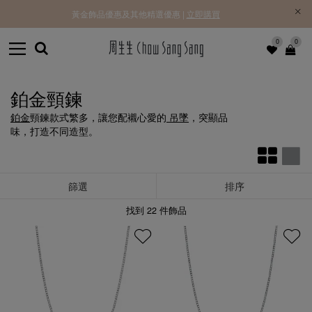
黃金飾品優惠及其他精選優惠 |
立即購買
0
0
鉑金頸鍊
鉑金
頸鍊款式繁多，讓您配襯心愛的
吊墜
，突顯品
味，打造不同造型。
篩選
排序
找到
22
件飾品