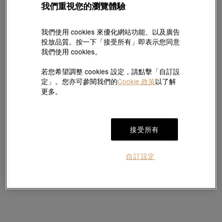
我們重視您的瀏覽體驗
Daily Luxe
我們使用 cookies 來優化網站功能、以及廣告
「Daily Luxe」18K 白色黃金鑽石手鐲
投放品質。按一下「接受所有」即表示您同意
EMPHASIS
我們使用 cookies。
HK$11,000
HK$9,900
「Timeless「恆」」18K白色黃金鑽石手
9折
鐲
HK$39,300
若您希望調整 cookies 設定，請點擊「自訂設
定」。您亦可參閱我們的
Cookie 政策
以了解
更多。
接受所有
自訂設定