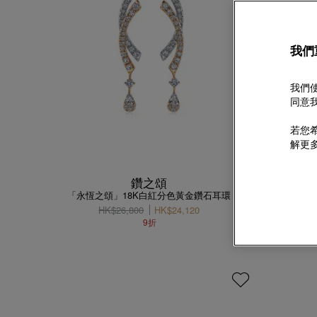
我們
我們使
同意我
若您希
解更
鑽之頌
「永恆之頌」18K白紅分色黃金鑽石耳環
HK$26,800
HK$24,120
「Fo
9折