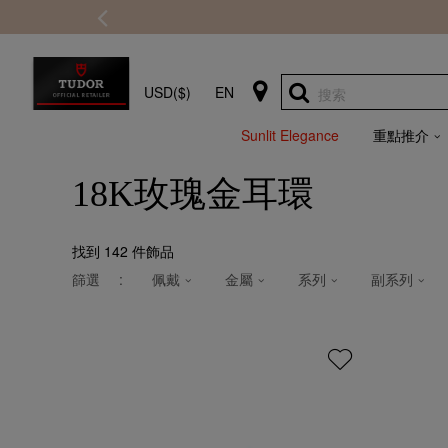
USD($)
EN
搜索
Sunlit Elegance
重點推介
18K玫瑰金耳環
找到
142
件飾品
篩選
:
佩戴
金屬
系列
副系列