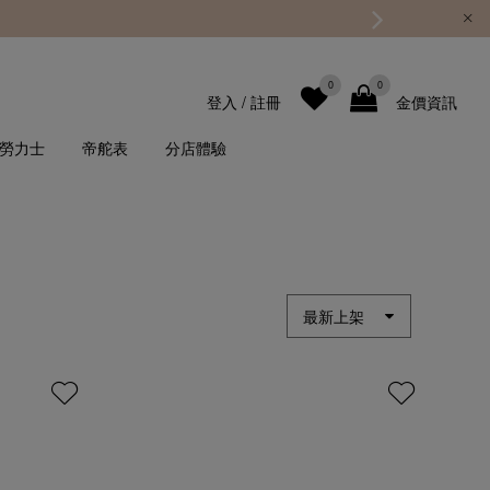
0
0
登入
/
註冊
金價資訊
勞力士
帝舵表
分店體驗