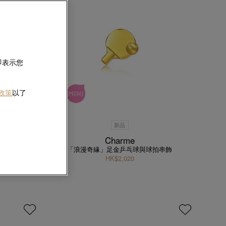
即表示您
 政策
以了
新品
Charme
「浪漫奇緣」足金乒乓球與球拍串飾
HK$2,020