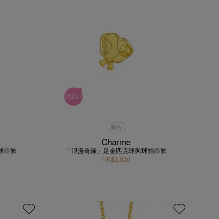
新品
Charme
球串飾
「浪漫奇緣」足金匹克球與球拍串飾
HK$2,020