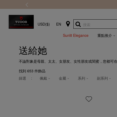
USD($)
EN
搜索
Sunlit Elegance
重點推介
送給她
不論對象是母親、太太、女朋友、女性朋友或閨蜜，您都可
找到
653
件飾品
篩選
:
佩戴
金屬
系列
副系列