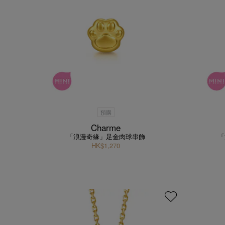
預購
Charme
「浪漫奇緣」足金肉球串飾
「
HK$1,270