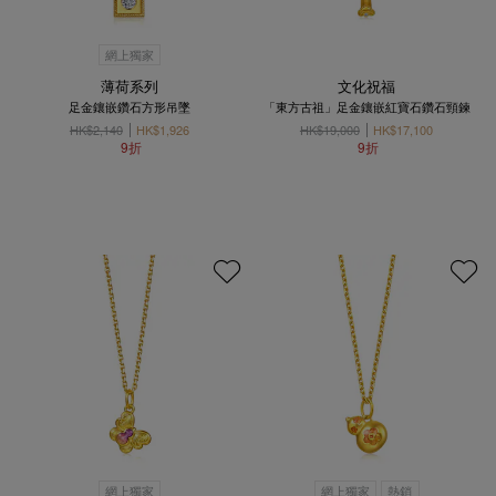
網上獨家
薄荷系列
文化祝福
足金鑲嵌鑽石方形吊墜
「東方古祖」足金鑲嵌紅寶石鑽石頸鍊
HK$2,140
HK$1,926
HK$19,000
HK$17,100
9折
9折
網上獨家
網上獨家
熱銷