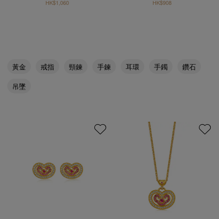
HK$1,060
HK$908
黃金
戒指
頸鍊
手鍊
耳環
手鐲
鑽石
吊墜