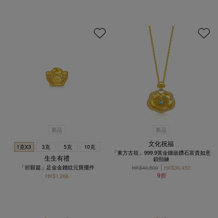
新品
新品
文化祝福
1克X3
3克
5克
10克
「東方古祖」999.9黃金鑲嵌鑽石富貴如意
生生有禮
鎖頸鍊
「祈願篇」足金金錢紋元寶擺件
HK$40,500
HK$36,450
9折
HK$1,266