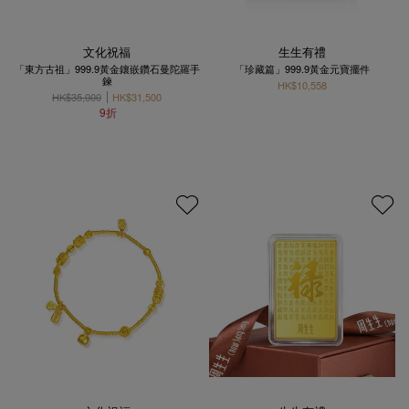
文化祝福
生生有禮
「東方古祖」999.9黃金鑲嵌鑽石曼陀羅手
「珍藏篇」999.9黃金元寶擺件
鍊
HK$10,558
HK$35,000
HK$31,500
9折