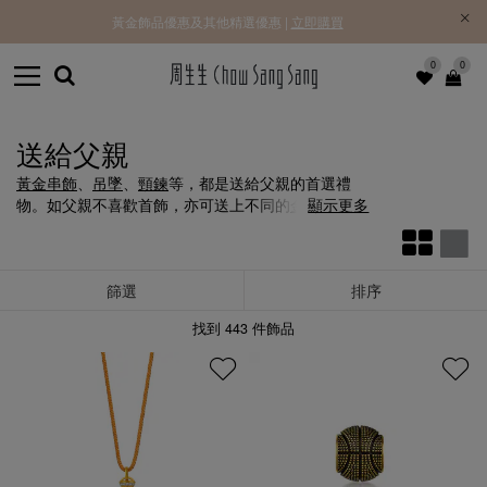
黃金飾品優惠及其他精選優惠 |
立即購買
0
0
送給父親
黃金串飾
、
吊墜
、
頸鍊
等，都是送給父親的首選禮
物。如父親不喜歡首飾，亦可送上不同的
金片
顯示更多
以表達
心意。
篩選
排序
找到
443
件飾品