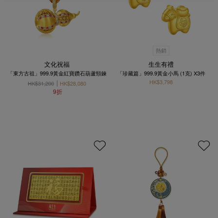
熱銷
文化祝福
生生有禮
「東方古祖」999.9黃金紅寶鑽石葫蘆頸鍊
「珍藏篇」999.9黃金小馬 (1克) X3件
HK$3,798
HK$31,200
HK$28,080
9折