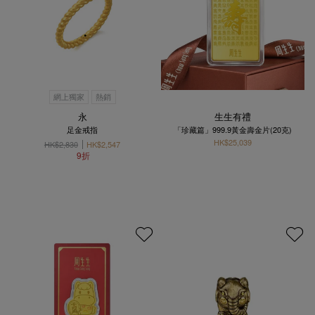
網上獨家
熱銷
永
生生有禮
足金戒指
「珍藏篇」999.9黃金壽金片(20克)
HK$25,039
HK$2,830
HK$2,547
9折