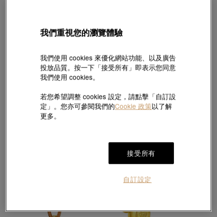
我們重視您的瀏覽體驗
我們使用 cookies 來優化網站功能、以及廣告
投放品質。按一下「接受所有」即表示您同意
我們使用 cookies。
熱銷
生生有禮
酷黑
若您希望調整 cookies 設定，請點擊「自訂設
「珍藏篇」999.9黃金萬事如意金片(5克)
999.9黃金駿馬頸鍊
定」。您亦可參閱我們的
Cookie 政策
以了解
HK$6,283
HK$33,626
HK$31,944
更多。
低至95折
接受所有
自訂設定