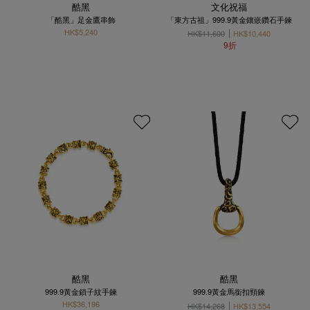
酷黑
文化祝福
「酷黑」足金鷹串飾
「東方古祖」999.9黃金鑲嵌鑽石手鍊
HK$5,240
HK$11,600
HK$10,440
9折
酷黑
酷黑
999.9黃金鎖子紋手鍊
999.9黃金馬銜扣頸鍊
HK$36,196
HK$14,268
HK$13,554