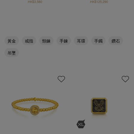
HK$3,580
HK$125,290
黃金
戒指
頸鍊
手鍊
耳環
手鐲
鑽石
吊墜