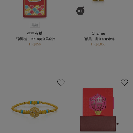
熱銷
生生有禮
Charme
「祈願篇」999.9黃金馬金片
「酷黑」足金金象串飾
HK$850
HK$6,850