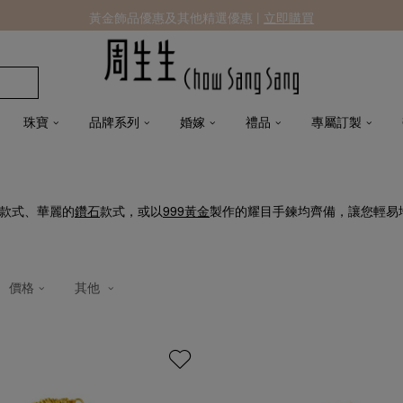
黃金飾品優惠及其他精選優惠 |
立即購買
珠寶
品牌系列
婚嫁
禮品
專屬訂製
款式、華麗的
鑽石
款式，或以
999黃金
製作的耀目手鍊均齊備，讓您輕易
價格
其他