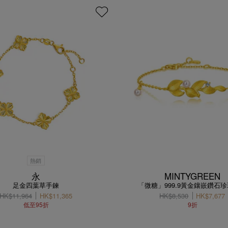
熱銷
永
MINTYGREEN
足金四葉草手鍊
「微糖」999.9黃金鑲嵌鑽石
HK$11,964
HK$11,365
HK$8,530
HK$7,677
低至95折
9折