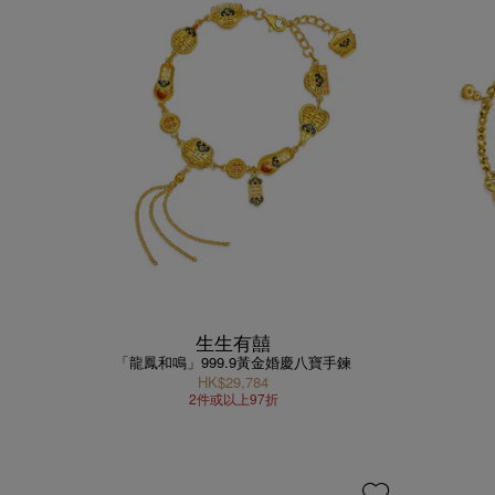
生生有囍
「龍鳳和鳴」999.9黃金婚慶八寶手鍊
HK$29,784
2件或以上97折