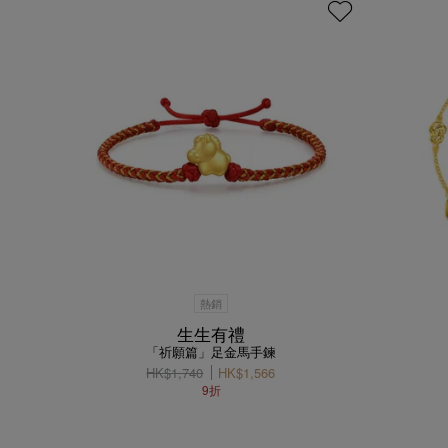
熱銷
生生有禮
「祈願篇」足金馬手鍊
HK$1,740
HK$1,566
9折