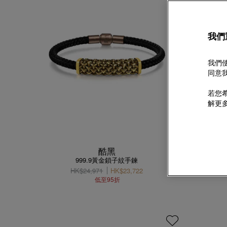
我們
我們使
同意我
若您希
解更
酷黑
999.9黃金鎖子紋手鍊
HK$24,971
HK$23,722
低至95折