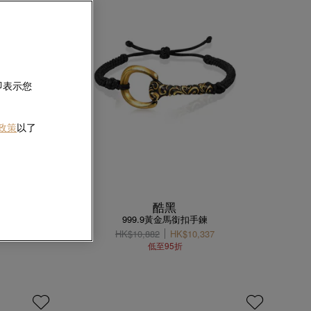
即表示您
 政策
以了
酷黑
999.9黃金馬銜扣手鍊
HK$10,882
HK$10,337
低至95折