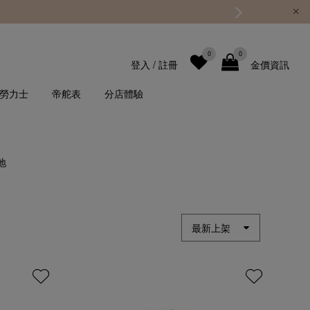
0
0
登入
/
註冊
金價資訊
勞力士
帝舵表
分店體驗
地