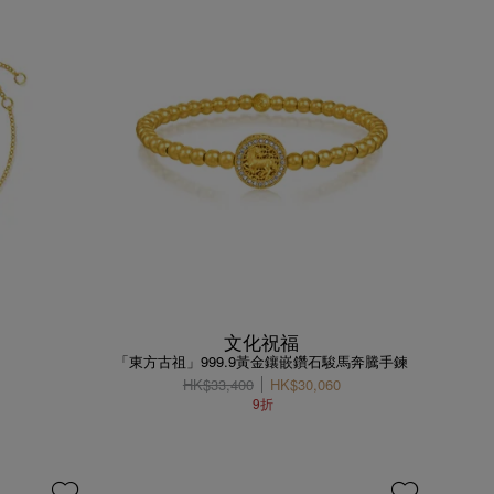
文化祝福
「東方古祖」999.9黃金鑲嵌鑽石駿馬奔騰手鍊
HK$33,400
HK$30,060
9折