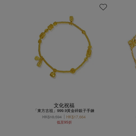
文化祝福
「東方古祖」999.9黃金碎銀子手鍊
HK$18,594
HK$17,664
低至95折