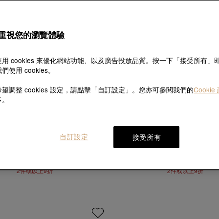
重視您的瀏覽體驗
用 cookies 來優化網站功能、以及廣告投放品質。按一下「接受所有」
們使用 cookies。
望調整 cookies 設定，請點擊「自訂設定」。您亦可參閱我們的
Cookie
多。
自訂設定
接受所有
永
永
950鉑金蝴蝶手鍊
950鉑金鈴蘭花手鍊
HK$3,640
HK$3,900
2件或以上9折
2件或以上9折