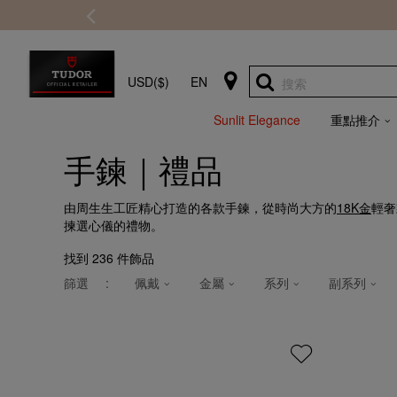
USD($)
EN
搜索
Sunlit Elegance
重點推介
手鍊｜禮品
由周生生工匠精心打造的各款手鍊，從時尚大方的
18K金
輕奢
揀選心儀的禮物。
找到
236
件飾品
篩選
:
佩戴
金屬
系列
副系列