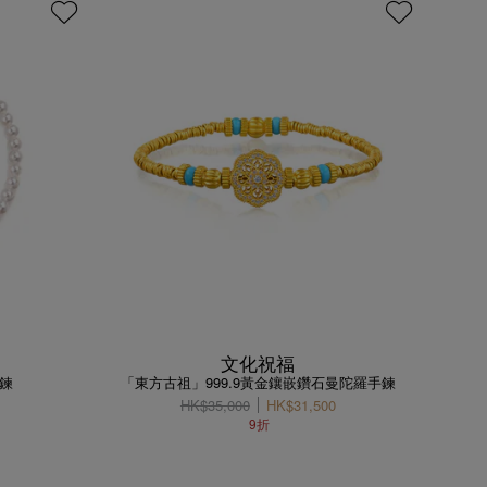
文化祝福
手鍊
「東方古祖」999.9黃金鑲嵌鑽石曼陀羅手鍊
HK$35,000
HK$31,500
9折