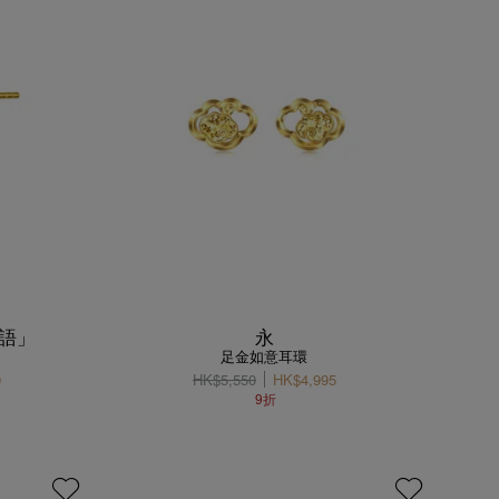
密語」
永
足金如意耳環
0
HK$5,550
HK$4,995
9折