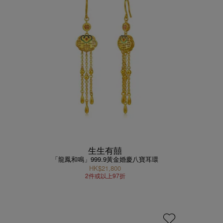
生生有囍
「龍鳳和鳴」999.9黃金婚慶八寶耳環
HK$21,800
2件或以上97折