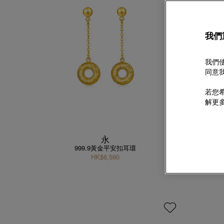
我們
我們使
同意我
若您希
解更
永
999.9黃金平安扣耳環
HK$6,590