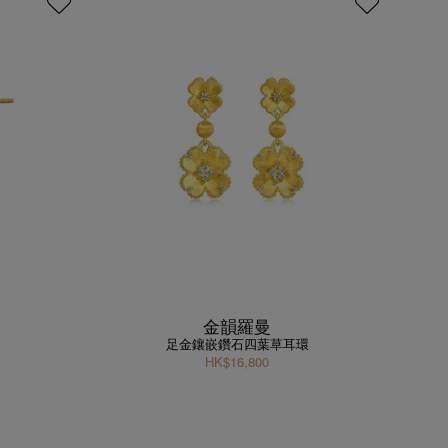
金韻羅曼
足金鑲嵌鑽石四葉草耳環
HK$16,800