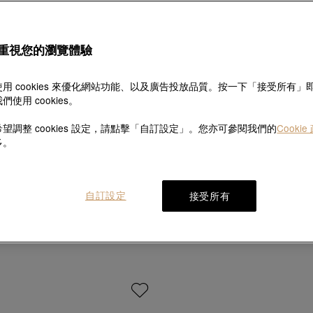
重視您的瀏覽體驗
用 cookies 來優化網站功能、以及廣告投放品質。按一下「接受所有」
們使用 cookies。
望調整 cookies 設定，請點擊「自訂設定」。您亦可參閱我們的
Cookie
多。
文化祝福
永
自訂設定
接受所有
足金鑲嵌紅寶鑽石耳環
足金鑲嵌鑽石四葉草耳
HK$17,100
HK$15,390
HK$5,550
HK$4,995
9折
9折