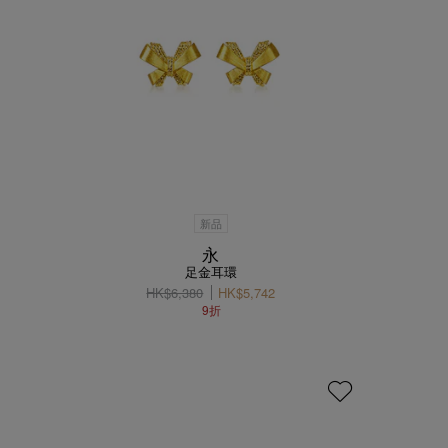
新品
永
足金耳環
HK$6,380
HK$5,742
9折