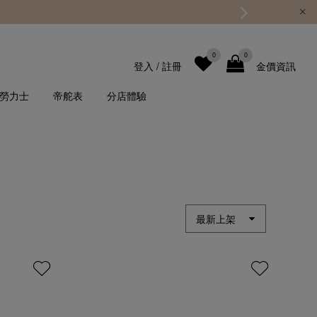
0
0
登入
/
註冊
金價資訊
勞力士
帝舵表
分店體驗