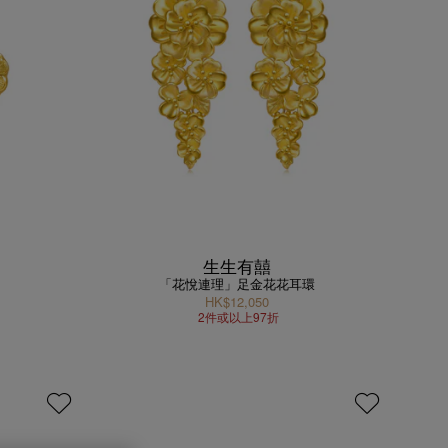
生生有囍
「花悅連理」足金花花耳環
HK$12,050
2件或以上97折