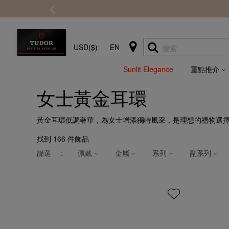
USD($)
EN
搜索
Sunlit Elegance
重點推介
女士黃金耳環
黃金耳環低調奢華，為女士增添獨特風采，是理想的禮物選
找到
166
件飾品
篩選
:
佩戴
金屬
系列
副系列