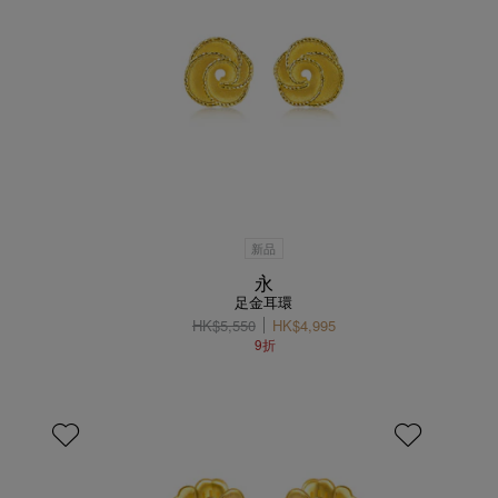
新品
永
足金耳環
HK$5,550
HK$4,995
9折