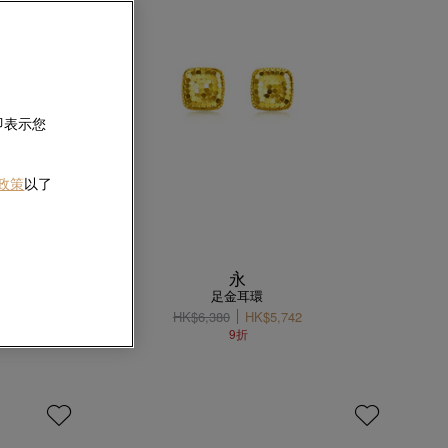
即表示您
 政策
以了
永
環
足金耳環
HK$6,380
HK$5,742
9折