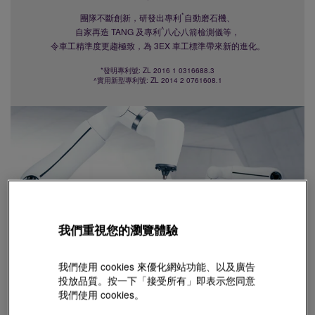
*
團隊不斷創新，研發出專利
自動磨石機、
^
自家再造 TANG 及專利
八心八箭檢測儀等，
令車工精準度更趨極致，為 3EX 車工標準帶來新的進化。
*發明專利號: ZL 2016 1 0316688.3
^實用新型專利號: ZL 2014 2 0761608.1
我們重視您的瀏覽體驗
我們使用 cookies 來優化網站功能、以及廣告
投放品質。按一下「接受所有」即表示您同意
我們使用 cookies。