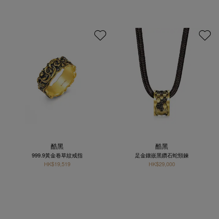
酷黑
酷黑
999.9黃金卷草紋戒指
足金鑲嵌黑鑽石蛇頸鍊
HK$19,519
HK$29,000