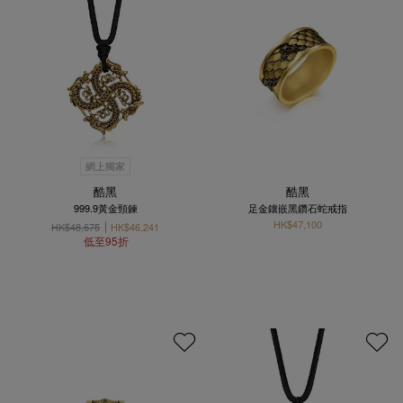
網上獨家
酷黑
酷黑
999.9黃金頸鍊
足金鑲嵌黑鑽石蛇戒指
HK$47,100
HK$48,675
HK$46,241
低至95折