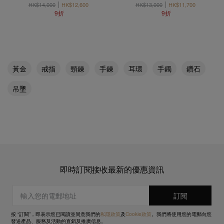
HK$14,000
HK$12,600
HK$13,000
HK$11,700
9折
9折
黃金
戒指
頸鍊
手鍊
耳環
手鐲
鑽石
吊墜
即時訂閱接收最新的優惠資訊
按 “訂閱”，即表示您已閱讀並同意我們的
私隱政策
及
Cookie政策
。我們將使用您的電郵向您
發送產品、服務及活動的直銷及推廣信息。