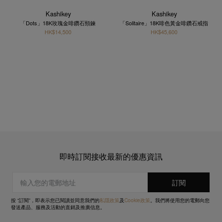
Kashikey
Kashikey
「Dots」18K玫瑰金啡鑽石頸鍊
「Solitaire」18K啡色黃金啡鑽石戒指
HK$14,500
HK$45,600
即時訂閱接收最新的優惠資訊
按 “訂閱”，即表示您已閱讀並同意我們的
私隱政策
及
Cookie政策
。我們將使用您的電郵向您
發送產品、服務及活動的直銷及推廣信息。