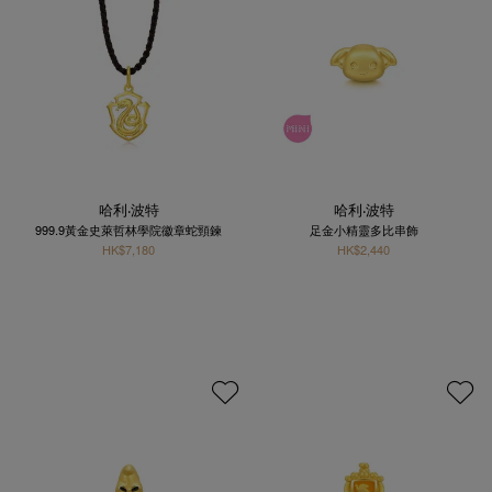
哈利‧波特
哈利‧波特
999.9黃金史萊哲林學院徽章蛇頸鍊
足金小精靈多比串飾
HK$7,180
HK$2,440