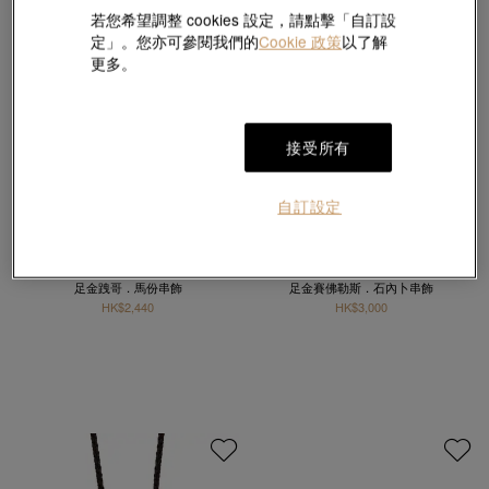
若您希望調整 cookies 設定，請點擊「自訂設
定」。您亦可參閱我們的
Cookie 政策
以了解
更多。
接受所有
自訂設定
哈利‧波特
哈利‧波特
足金跩哥．馬份串飾
足金賽佛勒斯．石內卜串飾
HK$2,440
HK$3,000