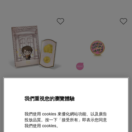
哈利‧波特
哈利‧波特
999.9黃金巫師銀行金片
足金生日蛋糕串飾
我們重視您的瀏覽體驗
HK$1,740
HK$3,430
我們使用 cookies 來優化網站功能、以及廣告
投放品質。按一下「接受所有」即表示您同意
我們使用 cookies。