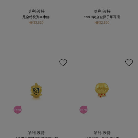
哈利‧波特
哈利‧波特
足金特快列車串飾
999.9黃金金探子單耳環
HK$3,820
HK$2,830
哈利‧波特
哈利‧波特
足金史萊哲林學院徽章蛇串飾
足金榮恩．衛斯理串飾