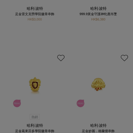
哈利‧波特
哈利‧波特
足金雷文克勞學院徽章串飾
999.9黃金守護神牝鹿吊墜
HK$3,000
HK$6,380
熱銷
哈利‧波特
哈利‧波特
足金葛來芬多學院徽章串飾
足金妙麗．格蘭傑串飾