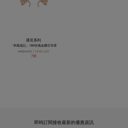
遇見系列
「和風遊記」18K玫瑰金鑽石耳環
HK$4,670
HK$3,269
7折
即時訂閱接收最新的優惠資訊