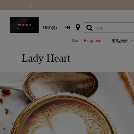
USD($)
EN
搜索
Sunlit Elegance
重點推介
Lady Heart