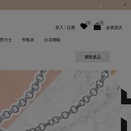
0
0
登入
/
註冊
金價資訊
勞力士
帝舵表
分店體驗
瀏覽產品