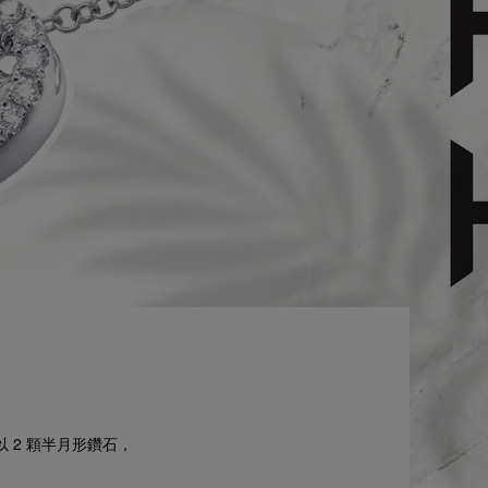
以 2 顆半月形鑽石，
。