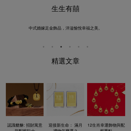
生生有囍
中式婚嫁足金飾品，洋溢愉悅幸福之美。
精選文章
認識貔貅: 招財寓意
迎接新生命： 滿月
12生肖幸運飾物與配
與配戴貼士​
禮物怎麼選？
戴重點