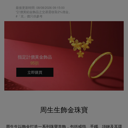
最後更新時間:
08/08/2026 09:15:00
*計價黃鉑金飾品之交易需收取2%佣金。
#「克」價只供參考
指定計價黃金飾品
95折
立即購買
周生生飾金珠寶
周生生以飾金打造一系列珠寶首飾，包括戒指、手鐲、項鏈及耳環