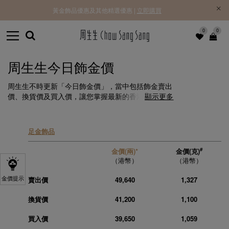
黃金飾品優惠及其他精選優惠 |
立即購買
0
0
周生生今日飾金價
周生生不時更新「今日飾金價」，當中包括飾金賣出
價、換貨價及買入價，讓您掌握最新的香港飾金價
顯示更多
格。
足金飾品
#
金價(兩)*
金價(克)
（港幣）
（港幣）
金價提示
賣出價
49,640
1,327
換貨價
41,200
1,100
買入價
39,650
1,059