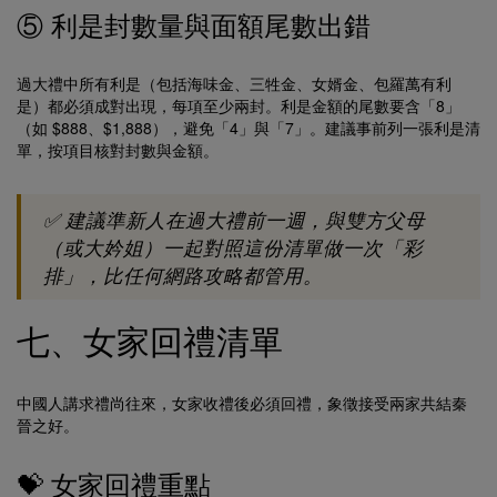
⑤ 利是封數量與面額尾數出錯
過大禮中所有利是（包括海味金、三牲金、女婿金、包羅萬有利
是）都必須成對出現，每項至少兩封。利是金額的尾數要含「8」
（如 $888、$1,888），避免「4」與「7」。建議事前列一張利是清
單，按項目核對封數與金額。
✅ 建議準新人在過大禮前一週，與雙方父母
（或大妗姐）一起對照這份清單做一次「彩
排」，比任何網路攻略都管用。
七、女家回禮清單
中國人講求禮尚往來，女家收禮後必須回禮，象徵接受兩家共結秦
晉之好。
💝 女家回禮重點