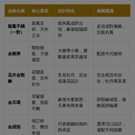
金飾名稱
核心寓意
設計特色
佩戴建議
龍鳳呈
龍與鳳成對出
龍鳳手鐲
必須成對佩戴，
祥、天作
現，象徵陰陽調
（一對）
左龍右鳳
之合
和
開枝散
大豬帶小豬，層
金豬牌
葉、子孫
配搭中式裙褂
數越多寓意越深
滿堂
花開富
花卉金頸
常見牡丹、百合
百合寓百年好
貴、百年
鍊
或蓮花設計
合，牡丹寓富貴
好合
耳鬢廝
象徵夫妻親密，
與頸鍊成套，修
金耳環
磨、形影
凡事有商有量
飾面部輪廓
不離
情訂終
代表婚姻的契約
選擇活口設計，
金戒指
生、圈住
與承諾
適配不同指圍
幸福