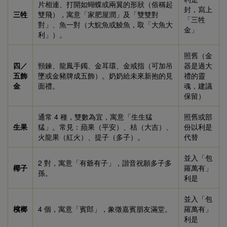
片相連、打開如蝴蝶或兩翼的形狀（俗稱起
封，寫上
三牲
雙飛），寓意「家肥屋潤」及「雙雙對
「三牲
對」、魚一對（大鯇魚或鯪魚，取「大魚大
金」
利」）。
照舊（金
四／
頸鍊、龍鳳手鐲、金耳環、金戒指（可加吊
器是過大
五飾
墜或金豬牌成五飾）。奶奶給未來新抱的見
禮的靈
金
面禮。
魂，建議
保留）
通常 4 種，雙數為宜，寓意「生生猛
照舊或部
生果
猛」。常見：蘋果（平安）、桔（大吉）、
份以利是
火龍果（紅火）、提子（多子）。
代替
並入「包
2 對，寓意「有爺有子」，諧音祝願多子多
椰子
羅萬有」
孫。
利是
並入「包
檳榔
4 個，寓意「賓郎」，象徵嘉賓朋友滿堂。
羅萬有」
利是