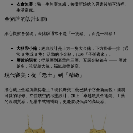
衣食無憂：
豬一生無憂無慮，象徵新娘嫁入男家後能享清福、
生活富庶。
金豬牌的設計細節
細心觀察會發現，金豬牌通常不是「一隻豬」，而是一群豬！
大豬帶小豬：
經典設計是上方一隻大金豬，下方掛著一排（通
常 6 隻或 8 隻）活動的小金豬，代表「子孫齊來」。
層數的講究：
從單層到豪華的三層、五層金豬都有 —— 層數
越多，視覺越大氣，福氣越疊越高。
現代審美：從「老土」到「精緻」
擔心戴上金豬牌顯得老土？現代珠寶工藝已賦予它全新面貌：圓潤
可愛的線條、立體鏤空的吊墜設計，加上「卓越硬黃金電鑄」工藝
的溫潤質感，配搭中式裙褂時，更能展現低調的高級感。