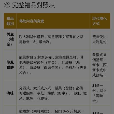
📦 完整禮品對照表
禮品
現代簡化
傳統內容與寓意
類別
方式
聘金
以大利是封盛載，寓意感謝女家養育之恩。
照舊使用
（禮
尾數含「8」最吉利。
大利是封
金）
象徵式 8
龍鳳對餅 2 對為必備，寓意龍鳳呈祥。其
個禮餅 +
龍鳳
他唐餅如橙綾酥（富貴）、紅綾酥（鴻
餅卡（西
禮餅
運）、白綾酥（白頭偕老）、合桃酥（夫妻
餅卡或中
和合）。
式餅咭）
利是一
分四式、六式或八式，髮菜（發財）必備，
封，寫上
海味
可選鮑魚、冬菇、蠔豉（好事）、瑤柱、蝦
「海味
米、魷魚、花膠等。
金」
雞兩對（兩雌兩雄）、豬肉 3–5 斤切成一
利是一