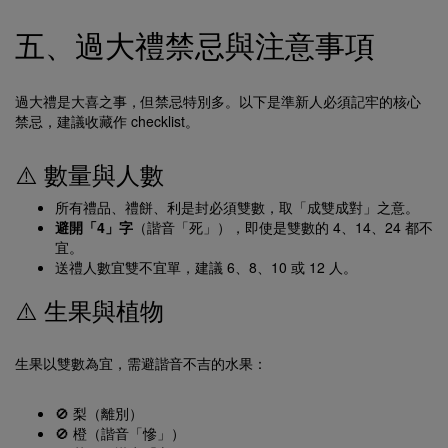
五、過大禮禁忌與注意事項
過大禮是大喜之事，但禁忌特別多。以下是準新人必須記牢的核心
禁忌，建議收藏作 checklist。
⚠️ 數量與人數
所有禮品、禮餅、利是封必須雙數，取「成雙成對」之意。
避開「4」字
（諧音「死」），即使是雙數的 4、14、24 都不
宜。
送禮人數宜雙不宜單，建議 6、8、10 或 12 人。
⚠️ 生果與植物
生果以雙數為宜，需避諧音不吉的水果：
🚫 梨（離別）
🚫 橙（諧音「慘」）