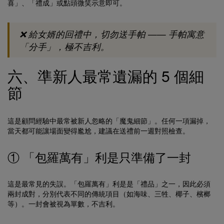
喜」、「禮成」或點頭微笑示意即可。
❌ 給女婿的回禮中，切勿送手帕 —— 手帕寓意
「分手」，極不吉利。
六、準新人最常遺漏的 5 個細
節
這是顧問經驗中最常被新人忽略的「魔鬼細節」。任何一項漏掉，
當天都可能讓場面變得尷尬，建議在送禮前一週對照檢查。
① 「包羅萬有」利是只準備了一封
這是最常見的失誤。「包羅萬有」利是是「禮品」之一，因此必須
兩封成對，分別代表不同的傳統項目（如海味、三牲、椰子、檳榔
等）。一封會被視為單數，不吉利。