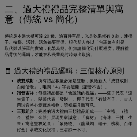
二、過大禮禮品完整清單與寓
意（傳統 vs 簡化）
傳統足本過大禮可達 20 種、逾百件單品，光是乾果就有 8 款，連椰
子、檳榔、活雞、活魚都要齊備。現代新人多以「包羅萬有利是」
取代難以張羅的實物，化繁為簡。但無論簡化到什麼程度，理解禮
品背後的邏輯，才能在和長輩商討時做出取捨。
🧧 過大禮的禮品邏輯：三個核心原則
成雙成對：
所有禮品數量必須是雙數，象徵新人「成雙成對、
白頭偕老」，唯獨「4」字要避開（諧音不吉）。
諧音吉祥：
每樣禮品都是「會說話的祝福」——蓮子代表「連
生貴子」、髮菜代表「發財」、椰子代表「有爺有子」。古人
用諧音將心意藏進禮物，讓祝福具體可見。
三類組合：
完整的過大禮由三類禮品組成——「主禮」（禮
金、禮餅、金器）展現男家誠意；「食材」（海味、三牲、生
果）寓意豐衣足食；「象徵物」（龍鳳燭、椰子、檳榔、百年
好盒）承載文化祝福，三者缺一不可。