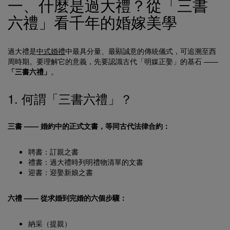
一、什麼是過大禮？從「三書
六禮」看千年的婚嫁美學
過大禮是
中式婚禮
中最具分量、最顯誠意的傳統儀式，可追溯至西
周時期。要理解它的意義，先要認識古代「明媒正娶」的基石 ——
「三書六禮」
。
1. 何謂「三書六禮」？
三書 —— 婚約中的正式文書，等同古代法律合約：
聘書：訂親之書
禮書：過大禮時列明禮物清單的文書
迎書：迎娶新娘之書
六禮 —— 從求婚到完婚的六個步驟：
納采（提親）