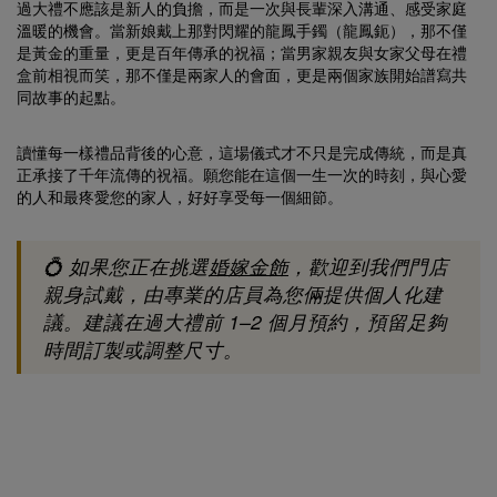
過大禮不應該是新人的負擔，而是一次與長輩深入溝通、感受家庭
溫暖的機會。當新娘戴上那對閃耀的龍鳳手鐲（龍鳳鈪），那不僅
是黃金的重量，更是百年傳承的祝福；當男家親友與女家父母在禮
盒前相視而笑，那不僅是兩家人的會面，更是兩個家族開始譜寫共
同故事的起點。
讀懂每一樣禮品背後的心意，這場儀式才不只是完成傳統，而是真
正承接了千年流傳的祝福。願您能在這個一生一次的時刻，與心愛
的人和最疼愛您的家人，好好享受每一個細節。
💍 如果您正在挑選
婚嫁金飾
，歡迎到我們門店
親身試戴，由專業的店員為您倆提供個人化建
議。建議在過大禮前 1–2 個月預約，預留足夠
時間訂製或調整尺寸。