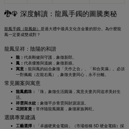
🐉🦚 深度解讀：龍鳳手鐲的圖騰奧秘
龍鳳手鐲（龍鳳鈪）
是過大禮中最具文化含金量的部分。為什麼龍
鳳一定要成雙成對？
龍鳳呈祥：陰陽的和諧
龍：
代表剛健與守護，象徵新郎。
鳳：
代表優雅與溫婉，象徵新娘。
寓意：
龍與鳳的結合象徵「天作之合」、「和合美滿」。必須
一對佩戴（左龍右鳳），象徵夫妻同心，永不分離。
常見圖案與寓意
龍鳳戲珠：
「珠」象徵生活圓滿，寓意夫妻共同追求美好生
活。
祥雲與水紋：
象徵平步青雲與財源滾滾。
花開富貴：
常伴隨龍鳳圖案，象徵家族興旺。
選購專業建議
工藝選擇：
「卓越硬黃金電鑄」（市場俗稱 5D 硬金電鑄）採