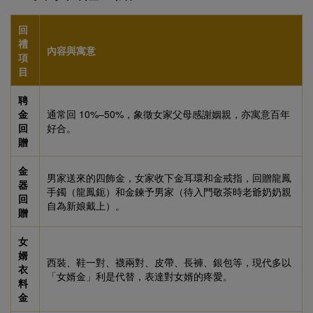
回
禮
內容與寓意
項
目
聘
金
通常回 10%–50%，象徵女家父母感謝姻親，亦寓意百年
回
好合。
贈
金
男家送來的四飾金，女家收下金耳環和金戒指，回贈龍鳳
器
手鐲（龍鳳鈪）和金鍊予男家（待入門敬茶時老爺奶奶親
回
自為新娘戴上）。
贈
女
婿
西裝、鞋一對、襪兩對、皮帶、長褲、銀包等，現代多以
衣
「女婿金」利是代替，表達對女婿的疼愛。
料
金