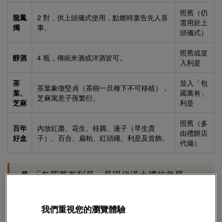
照舊（仍
龍鳳
2 對，供上頭儀式使用，點燃時稟告先人喜
需用於上
燭
事。
頭儀式）
照舊或並
醇酒
4 瓶，傳統米酒或洋酒皆可。
入利是
茶
並入「包
茶葉象徵堅貞（茶樹一旦種下不可移植），
葉、
羅萬有」
芝麻寓意子孫繁衍。
芝麻
利是
照舊（多
百年
內放紅棗、花生、桂圓、蓮子（早生貴
由禮餅店
好盒
子）、百合、扁柏、紅頭繩、利是及首飾。
代備）
🧧 「包羅萬有利是」是現代過大禮的救星 ——
一封利是涵蓋椰子、檳榔、海味、三牲、糖果
等難以張羅的實物，利是封上會註明所代替的
我們重視您的瀏覽體驗
禮品。金額豐儉由人，記得尾數要含「8」。