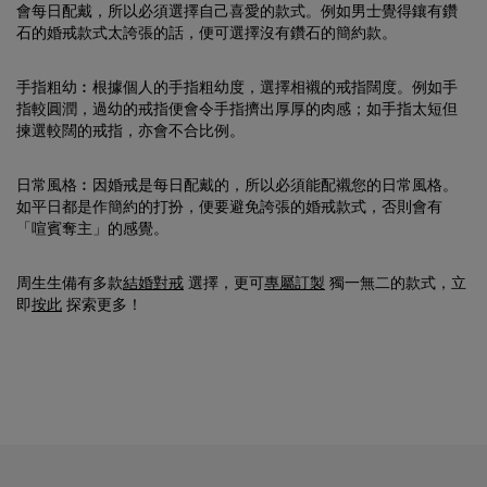
會每日配戴，所以必須選擇自己喜愛的款式。例如男士覺得鑲有鑽
石的婚戒款式太誇張的話，便可選擇沒有鑽石的簡約款。
手指粗幼︰根據個人的手指粗幼度，選擇相襯的戒指闊度。例如手
指較圓潤，過幼的戒指便會令手指擠出厚厚的肉感；如手指太短但
揀選較闊的戒指，亦會不合比例。
日常風格︰因婚戒是每日配戴的，所以必須能配襯您的日常風格。
如平日都是作簡約的打扮，便要避免誇張的婚戒款式，否則會有
「喧賓奪主」的感覺。
周生生備有多款
結婚對戒
選擇，更可
專屬訂製
獨一無二的款式，立
即
按此
探索更多！