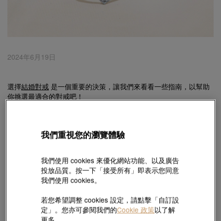
2024年6月19日
選擇
結婚對戒
是一個重要的決策，讓我們來看看一些指南，以幫助
你挑選最適合的對戒吧！
第一步——挑選材質：
我們重視您的瀏覽體驗
婚戒
的材質是影響價格和耐用度的關鍵因素。常見的材質包括：
我們使用 cookies 來優化網站功能、以及廣告
投放品質。按一下「接受所有」即表示您同意
鉑金
：一種耐用且不易過敏的金屬，不易氧化變色，適合打造婚
我們使用 cookies。
戒，有「永恆」的意義。鉑金分為「Pt950」或「Pt900」，代表鉑
金純度為95%或90%。
若您希望調整 cookies 設定，請點擊「自訂設
定」。您亦可參閱我們的
Cookie 政策
以了解
18K黃金
/
18K白金
：將金與其他金屬混合製成，比鉑金及黃金價錢
更多。