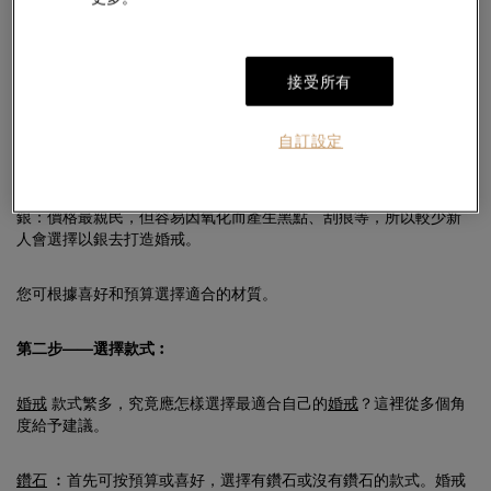
低一點。日常需小心保養，否則較容易變形。
18K玫瑰金
：以黃金加入銅製成，顏色溫暖且浪漫，不論是皮膚白
接受所有
皙或較為健康膚色的女士都能輕易駕馭。
黃金
：黃金是世界上最流通的貴金屬，延展性高，同時亦容易變
自訂設定
形，如每日配戴，要小心保養。
銀：價格最親民，但容易因氧化而產生黑點、刮痕等，所以較少新
人會選擇以銀去打造婚戒。
您可根據喜好和預算選擇適合的材質。
第二步——選擇款式︰
婚戒
款式繁多，究竟應怎樣選擇最適合自己的
婚戒
？這裡從多個角
度給予建議。
鑽石
︰首先可按預算或喜好，選擇有鑽石或沒有鑽石的款式。婚戒