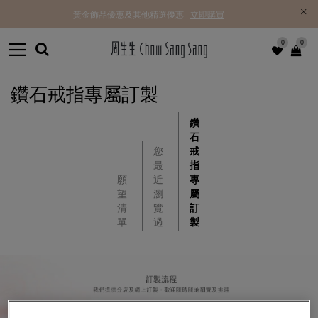
黃金飾品優惠及其他精選優惠 |
立即購買
0
0
鑽石戒指專屬訂製
鑽
石
您
戒
最
指
願
近
專
望
瀏
屬
清
覽
訂
單
過
製