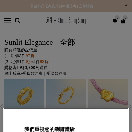
黃金飾品優惠及其他精選優惠 |
立即購買
0
0
Sunlit Elegance - 全部
購買精選飾品低至
(1) 計價2件
97折
;
(2) 定價1件
9折
/2件
88折
購物滿HK$3,900免運費
網上尊享/受條款約束 |
受條款約束
我們重視您的瀏覽體驗