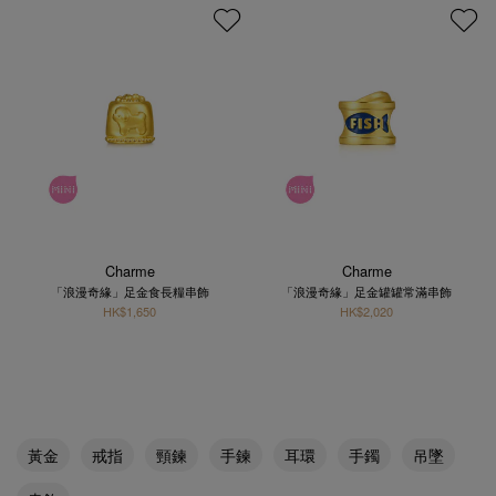
Charme
Charme
「浪漫奇緣」足金食長糧串飾
「浪漫奇緣」足金罐罐常滿串飾
HK$1,650
HK$2,020
黃金
戒指
頸鍊
手鍊
耳環
手鐲
吊墜