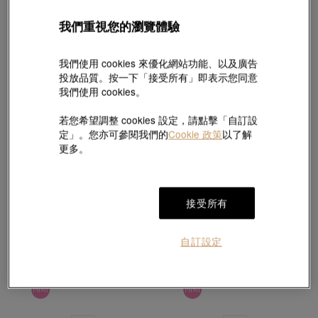
我們重視您的瀏覽體驗
新品
新品
哈利‧波特
哈利‧波特
我們使用 cookies 來優化網站功能、以及廣告
足金海格串飾
足金時間轉換器串飾
投放品質。按一下「接受所有」即表示您同意
HK$2,120
HK$3,000
我們使用 cookies。
若您希望調整 cookies 設定，請點擊「自訂設
定」。您亦可參閱我們的
Cookie 政策
以了解
更多。
接受所有
自訂設定