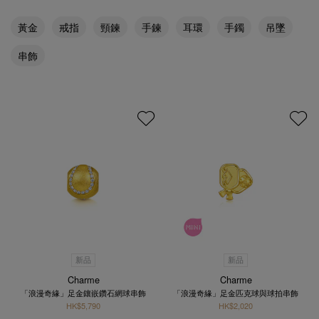
黃金
戒指
頸鍊
手鍊
耳環
手鐲
吊墜
串飾
新品
新品
Charme
Charme
「浪漫奇緣」足金鑲嵌鑽石網球串飾
「浪漫奇緣」足金匹克球與球拍串飾
HK$5,790
HK$2,020