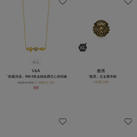
新品
V&A
酷黑
「館藏浪漫」999.9黃金鑲嵌鑽石心形頸鍊
「酷黑」足金鷹串飾
HK$5,240
HK$16,800
HK$15,120
9折