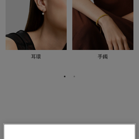
耳環
手鐲