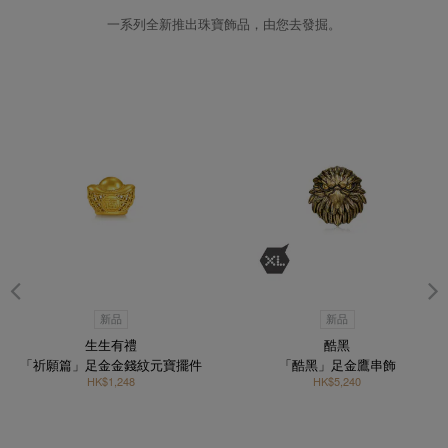
一系列全新推出珠寶飾品，由您去發掘。
新品
新品
生生有禮
酷黑
「祈願篇」足金金錢紋元寶擺件
「酷黑」足金鷹串飾
HK$1,248
HK$5,240