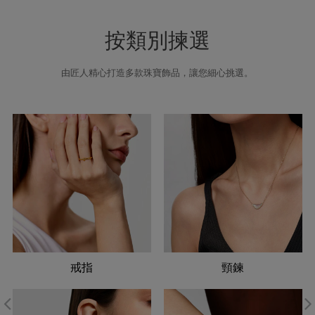
按類別揀選
由匠人精心打造多款珠寶飾品，讓您細心挑選。
戒指
頸鍊