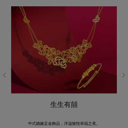
生生有囍
中式婚嫁足金飾品，洋溢愉悅幸福之美。