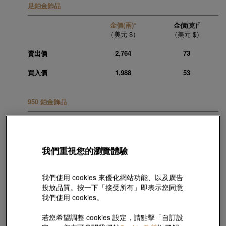
足鉑金飾品
#
金價(兩)*
金價(克)
（美元 $）
（美元 $）
賣出價
2,764
73
買入價
1,988
53
950 鉑金飾品
#
金價(兩)*
金價(克)
（美元 $）
（美元 $）
我們重視您的瀏覽體驗
賣出價
2,764
73
買入價
1,988
53
我們使用 cookies 來優化網站功能、以及廣告
投放品質。按一下「接受所有」即表示您同意
最後更新時間:
08/08/2026 09:15:00
我們使用 cookies。
*計價黃鉑金飾品之交易需收取2%佣金。
#「克」價只供參考
美元 $價格是根據周生生的港幣金價計算，並使用周生生的外匯匯率進行兌
若您希望調整 cookies 設定，請點擊「自訂設
換。