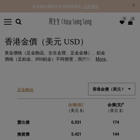
黃金飾品優惠及其他精選優惠 |
立即購買
0
0
香港金價（美元 USD）
黃金價格（足金飾品、生生金寶、足金金條）、鉑金
價格（足鉑金、950鉑金）不時變更，我們每日更新，
More
讓您掌握最新的香港金價（美元）資訊。
足金飾品
#
金價(兩)*
金價(克)
（美元 $）
（美元 $）
賣出價
6,531
174
換貨價
5,421
144