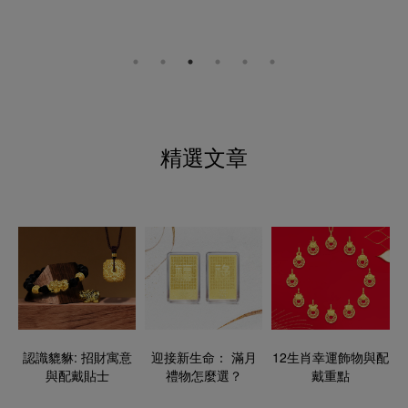
精選文章
認識貔貅: 招財寓意
迎接新生命： 滿月
12生肖幸運飾物與配
與配戴貼士​
禮物怎麼選？
戴重點