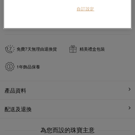
自訂設定
#手鐲
#18K黃金鑽石手鐲
於
7
個工作天內送貨至
免費7天無理由退換貨
精美禮盒包裝
1年飾品保養
產品資料
配送及退換
為您而設的珠寶主意